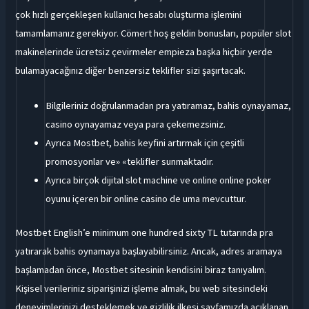
çok hızlı gerçekleşen kullanıcı hesabı oluşturma işlemini
tamamlamanız gerekiyor. Cömert hoş geldin bonusları, popüler slot
makinelerinde ücretsiz çevirmeler empieza başka hiçbir yerde
bulamayacağınız diğer benzersiz teklifler sizi şaşırtacak.
Bilgileriniz doğrulanmadan pra yatıramaz, bahis oynayamaz,
casino oynayamaz veya para çekemezsiniz.
Ayrıca Mostbet, bahis keyfini artırmak için çeşitli
promosyonlar ve» «teklifler sunmaktadır.
Ayrıca birçok dijital slot machine ve online online poker
oyunu içeren bir online casino de uma mevcuttur.
Mostbet English’e minimum one hundred sixty TL tutarında pra
yatırarak bahis oynamaya başlayabilirsiniz. Ancak, adres aramaya
başlamadan önce, Mostbet sitesinin kendisini biraz tanıyalım.
Kişisel verileriniz siparişinizi işleme almak, bu web sitesindeki
deneyimlerinizi desteklemek ve gizlilik ilkesi sayfamızda açıklanan