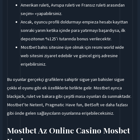
Amerikan ruleti, Avrupa ruleti ve Fransız ruleti arasından
seçim» «yapabilirsiniz.
Ancak, oyuncu profili doldurmayı empieza hesabı kayıttan
sonraki yarım ketika içinde para yatırmayı başardıysa, ilk
depozitonun %125’i tutarında bonus verilecektir.
Mostbet bahis sitesine üye olmak için resmi world wide
web sitesini ziyaret edebilir ve güncel giriş adresine
erişebilirsiniz.
Bu oyunlar gerçekçi grafiklere sahiptir sigue yan bahisler sigue
çoklu el oyunu gibi ek özelliklerle birlikte gelir. Mostbet ayrıca
blackjack, rulet ve bakara gibi çeşitli masa oyunları da sunmaktadır.
Mostbet’te Netent, Pragmatic Have fun, BetSoft ve daha fazlası
gibi önde gelen sağlayıcıların oyunlarına erişebileceksiniz.
Mostbet Az Online Casino Mosbet