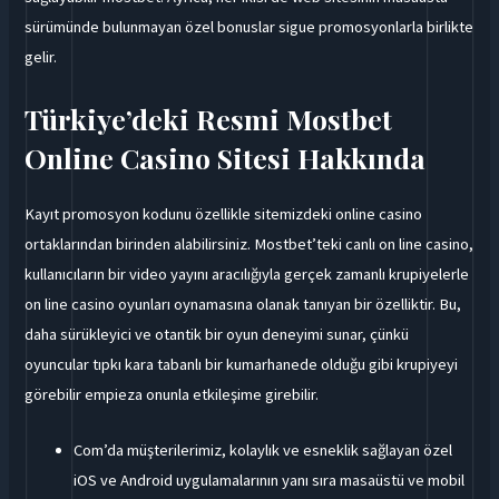
sürümünde bulunmayan özel bonuslar sigue promosyonlarla birlikte
gelir.
Türkiye’deki Resmi Mostbet
Online Casino Sitesi Hakkında
Kayıt promosyon kodunu özellikle sitemizdeki online casino
ortaklarından birinden alabilirsiniz. Mostbet’teki canlı on line casino,
kullanıcıların bir video yayını aracılığıyla gerçek zamanlı krupiyelerle
on line casino oyunları oynamasına olanak tanıyan bir özelliktir. Bu,
daha sürükleyici ve otantik bir oyun deneyimi sunar, çünkü
oyuncular tıpkı kara tabanlı bir kumarhanede olduğu gibi krupiyeyi
görebilir empieza onunla etkileşime girebilir.
Com’da müşterilerimiz, kolaylık ve esneklik sağlayan özel
iOS ve Android uygulamalarının yanı sıra masaüstü ve mobil