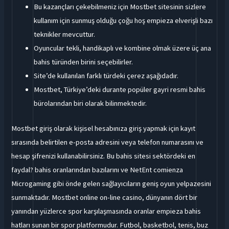
Bu kazançları çekebilmeniz için Mostbet sitesinin sizlere
kullanım için sunmuş olduğu çoğu hoş empieza elverişli bazı
teknikler mevcuttur.
Oyuncular tekli, handikaplı ve kombine olmak üzere üç ana
bahis türünden birini seçebilirler.
Site’de kullanılan farklı türdeki çerez aşağıdadır.
Mostbet, Türkiye’deki durante popüler gayri resmi bahis
bürolarından biri olarak bilinmektedir.
Mostbet giriş olarak kişisel hesabınıza giriş yapmak için kayıt
sırasında belirtilen e-posta adresini veya telefon numarasını ve
hesap şifrenizi kullanabilirsiniz. Bu bahis sitesi sektördeki en
faydal? bahis oranlarından bazılarını ve NetEnt comienza
Microgaming gibi önde gelen sağlayıcıların geniş oyun yelpazesini
sunmaktadır. Mostbet online on-line casino, dünyanın dört bir
yanından yüzlerce spor karşılaşmasında oranlar empieza bahis
hatları sunan bir spor platformudur. Futbol, basketbol, tenis, buz