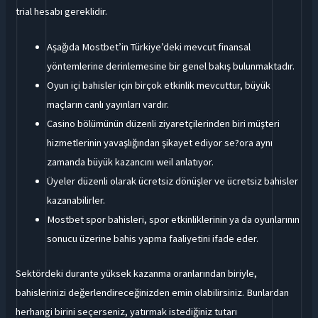
trial hesabı gereklidir.
Aşağıda Mostbet’in Türkiye’deki mevcut finansal
yöntemlerine derinlemesine bir genel bakış bulunmaktadır.
Oyun içi bahisler için birçok etkinlik mevcuttur, büyük
maçların canlı yayınları vardır.
Casino bölümünün düzenli ziyaretçilerinden biri müşteri
hizmetlerinin yavaşlığından şikayet ediyor se?ora aynı
zamanda büyük kazancını weil anlatıyor.
Üyeler düzenli olarak ücretsiz dönüşler ve ücretsiz bahisler
kazanabilirler.
Mostbet spor bahisleri, spor etkinliklerinin ya da oyunlarının
sonucu üzerine bahis yapma faaliyetini ifade eder.
Sektördeki durante yüksek kazanma oranlarından biriyle,
bahislerinizi değerlendireceğinizden emin olabilirsiniz. Bunlardan
herhangi birini seçerseniz, yatırmak istediğiniz tutarı