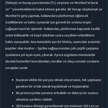
(Türkiye) ve hesap para birimini (TL) seçmesi ve Mostbet’in kural
ve” “yönetmeliklerini kabul etmesi gerekir. Bir hesap oluşturmak ve
Mostbet’e giriş yapmak, kullanıcılara platformun eğlenceli
özelliklerine ve bahis oynamak için güvenli bir ortama erişim
sağlayan basit bir işlemdir. Kullanıcılar, platformun kapsamlı özellik
setini kullanabilir ve kayıt olduktan sonra seçtikleri etkinliklere
bahis oynayabilir. Ana menüdeki ayrı bir blokta, oyuncular arasında
popüler olan Aviator – Spribe sağlayıcısından çok çeşitli çarpışma
oyunlarına yol açan oyun, çıkacak. Ayrıca uygulama menüsünde
destek hizmetleri koordinatları, kurallar ve sıkça sorulan soruların
cevapları vardır.
Kazanan ekibin bir parçası olmak istiyorsanız, tek yapmanız
gereken bir ortak olarak kaydolmak ve başlamaktır.
Bu promosyonlar paranızı artırabilir ve daha iyi bir oyuncu
olmanıza yardımcı olabilir.
250 bedava dönüşü garantilemek için minimum 230 Lira ya