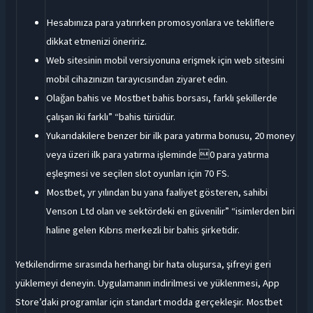
Hesabınıza para yatırırken promosyonlara ve tekliflere
dikkat etmenizi öneririz.
Web sitesinin mobil versiyonuna erişmek için web sitesini
mobil cihazınızın tarayıcısından ziyaret edin.
Olağan bahis ve Mostbet bahis borsası, farklı şekillerde
çalışan iki farklı” “bahis türüdür.
Yukarıdakilere benzer bir ilk para yatırma bonusu, 20 money
veya üzeri ilk para yatırma işleminde 0 para yatırma
eşleşmesi ve seçilen slot oyunları için 70 FS.
Mostbet, yr yılından bu yana faaliyet gösteren, sahibi
Venson Ltd olan ve sektördeki en güvenilir” “isimlerden biri
haline gelen Kıbrıs merkezli bir bahis şirketidir.
Yetkilendirme sırasında herhangi bir hata oluşursa, şifreyi geri
yüklemeyi deneyin. Uygulamanın indirilmesi ve yüklenmesi, App
Store’daki programlar için standart modda gerçekleşir. Mostbet