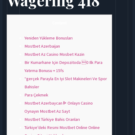
Wagering 418
Content
Yeniden Yükleme Bonusları
Mostbet Azerbaijan
Mostbet Az Casino Mosbet Kazin
Bir Kumarhane Için Depozitoda 0 Ilk Para
Yatırma Bonusu + 15fs
“gerçek Parayla En Iyi Slot Makineleri Ve Spor
Bahisler
Para Çekmek
Mostbet Azerbaycan ᐈ Onlayn Casino
Oynayın Mostbet Az Sayt
Mostbet Türkiye Bahis Oranları
Türkiye’deki Resmi Mostbet Online Online