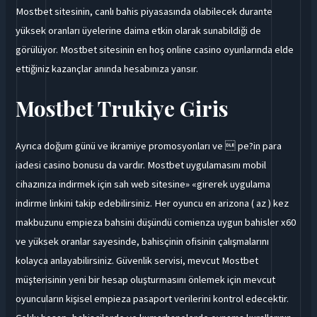
Mostbet sitesinin, canlı bahis piyasasında olabilecek durante
yüksek oranları üyelerine daima etkin olarak sunabildiği de
görülüyor. Mostbet sitesinin en hoş online casino oyunlarında elde
ettiğiniz kazançlar anında hesabınıza yansır.
Mostbet Trukiye Giris
Ayrıca doğum günü ve ikramiye promosyonları ve  pe?in para
iadesi casino bonusu da vardır. Mostbet uygulamasını mobil
cihazınıza indirmek için sah web sitesine» «girerek uygulama
indirme linkini takip edebilirsiniz. Her oyuncu en arizona ( az ) kez
makbuzunu empieza bahsini düşündü comienza uygun bahisler x60
ve yüksek oranlar sayesinde, bahisçinin ofisinin çalışmalarını
kolayca anlayabilirsiniz. Güvenlik servisi, mevcut Mostbet
müşterisinin yeni bir hesap oluşturmasını önlemek için mevcut
oyuncuların kişisel empieza pasaport verilerini kontrol edecektir.