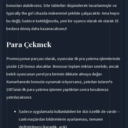
bonusları alabilirsiniz. Site tabletler düşünülerek tasarlanmıştır ve
typically the girl cihazda mükemmel şekilde çalışacaktır. Ama hepsi
bu değil; Sadece katıldığınızda, yeni bir oyuncu olarak ek olarak 35
bedava dönüş daha kazanacaksınız!
Para Çekmek
Promosyonun parçası olarak, oyuncular ilk pra yatırma işlemlerinde
yüzde 125 bonus alacaklar. Bonusun toplam miktarı sınırlıdır, ancak
belirli oyuncunun yerel pra birimini dikkate almaya değer.
Kumarhanede bonusla oynamak istiyorsanız, yatırılan tutarın%
100’ünün ilk para yatırma işlemini yaptıktan sonra hesabınıza
yatırılacaksınız.
Sadece uygulamada kullanılabilen bir dizi özellik de vardır –
canlı maçlardan bildirimlerin ayarlanması, temanın
değiştirilmesi (karanlık, açık).