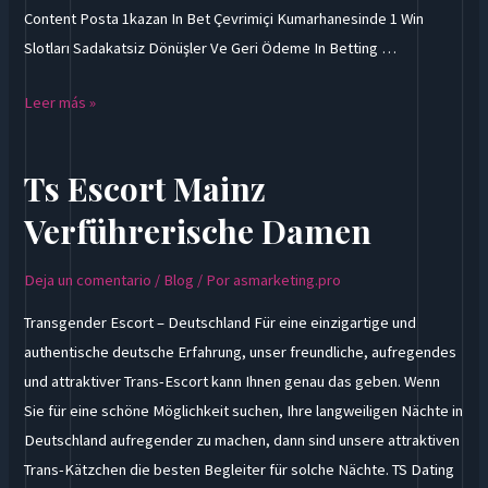
1
Content Posta 1kazan In Bet Çevrimiçi Kumarhanesinde 1 Win
Win
Slotları Sadakatsiz Dönüşler Ve Geri Ödeme In Betting …
Guess
Oyna
Leer más »
Ve
Kazan
Ts Escort Mainz
Ts
Escort
Verführerische Damen
Mainz
Verführerische
Deja un comentario
/
Blog
/ Por
asmarketing.pro
Damen
Transgender Escort – Deutschland Für eine einzigartige und
authentische deutsche Erfahrung, unser freundliche, aufregendes
und attraktiver Trans-Escort kann Ihnen genau das geben. Wenn
Sie für eine schöne Möglichkeit suchen, Ihre langweiligen Nächte in
Deutschland aufregender zu machen, dann sind unsere attraktiven
Trans-Kätzchen die besten Begleiter für solche Nächte. TS Dating