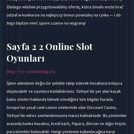
Dlatego właśnie przygotowaliśmy ofertę, która śmiało może brać
udział w konkursie na najlepszy bonus powitalny na rynku — i do
tego będzie mieć spore szanse na wygraną!
Sayfa 2 2 Online Slot
Oyunları
Blog
/ Por
asmarketing.pro
İşlem adımlarını doğru bir şekilde takip ederek hesabınızı kolayca
oluşturabilir ve oyunlara katılabilirsiniz. Türkiye’de yer alan kaçak
bahis siteleri hakkında bilmek istediğiniz tüm bilgiler burada.
Avrupa’nın yasal canlı casino sitelerinde olan Discount Casino,
Türkiye’de adres sınırlandırmasına maruz kalmaktadır. Bu yöntemler
arasında banka havalesi, kredi kartı, Papara, Bitcoin ve diğer kripto
para birimleri bulunabilir. Hangi yöntemin kullanılacağına karar