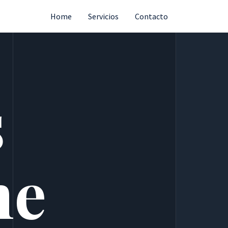
Home
Servicios
Contacto
s
ne