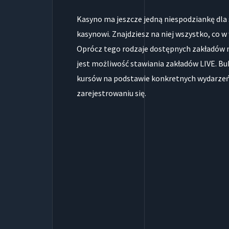
Kasyno ma jeszcze jedną niespodziankę dla 
kasynowi. Znajdziesz na niej wszystko, co 
Oprócz tego rodzaje dostępnych zakładów ni
jest możliwość stawiania zakładów LIVE. B
kursów na podstawie konkretnych wydarzeń. W
zarejestrowaniu się.