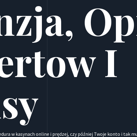
nzja, Op
ertow I
sy
edura w kasynach online i prędzej, czy później Twoje konto i tak