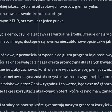
okiej jakości tytułami od czołowych twórców gier na rynku.
bonusowe na swoim koncie osobistym.
owym 2 EUR, otrzymujesz jeden punkt.
ie demo, czyli dla zabawy i za wirtualne środki. Oferuje ona gry ta
nieco innego, dostępne są również nieszablonowe opcje takie jak 
ościowe, z pewnością przypadnie do gustu program lojalnościowy 
i. Tak naprawdę cała nasza oferta promocyjna dla stałych bywal
ne jest, aby zachować kontrolę i nie wydawać więcej pieniędzy, ni
a internetowa kasyna została przystosowana do wygodnej i bezpro
całodobowo przez 7 dni w tygodniu i co ważne, będziesz mógł por
 ale także skorzystać z atrakcyjnych ofert, które kasyno ma w zana
i atrakcyjne bonusy, które gwarantują naszym graczom korzyści w
usów w Vulkan Vegas jest skierowana zarówno do nowych, jak i sta