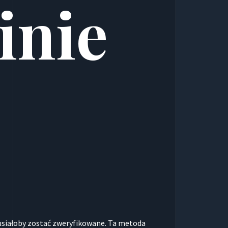
inie
 musiałoby zostać zweryfikowane. Ta metoda