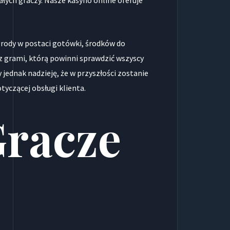
agrody w postaci gotówki, środków do
z grami, którą powinni sprawdzić wszyscy
jednak nadzieję, że w przyszłości zostanie
tyczącej obsługi klienta.
Gracze