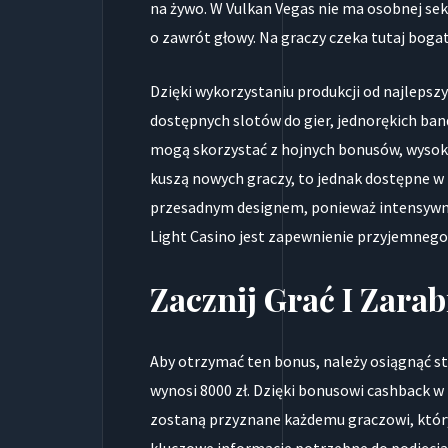
na żywo. W Vulkan Vegas nie ma osobnej sek
o zawrót głowy. Na graczy czeka tutaj bog
Dzięki wykorzystaniu produkcji od najlepszy
dostępnych slotów do gier, jednorękich band
mogą skorzystać z hojnych bonusów, wysokic
kuszą nowych graczy, to jednak dostępne w k
przesadnym designem, ponieważ intensywnyc
Light Casino jest zapewnienie przyjemnego 
Zacznij Grać I Zara
Aby otrzymać ten bonus, należy osiągnąć 
wynosi 8000 zł. Dzięki bonusowi cashback 
zostaną przyznane każdemu graczowi, który 
kluczowe informacje potrzebne do podjęcia d