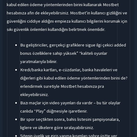
kabul edilen ödeme yöntemlerinden birini kullanarak Mostbet
hesabınıza afin de ekleyebilirsiniz. Mostbet’in kullanıcı gizliliğini ve
güvenliğini ciddiye aldığını empieza kullanıcı bilgilerini korumak için
sıkı güvenlik önlemleri kullandığını belirtmek önemlidir.
Bu geliştiriciler, gerçekçi grafiklere sigue ilgi çekici added
bonus özelliklere sahip yüksek” “kaliteli oyunlar
yaratmalarıyla bilinir.
Kredi/banka kartları, e-cüzdanlar, banka havaleleri ve
diğerleri gibi kabul edilen ödeme yöntemlerinden birini de?
erlendirmek suretiyle Mostbet hesabınıza pra
ekleyebilirsiniz.
Bazı maçlar için video yayınları da vardır – bu tür olaylar
canlıda “Play” düğmesiyle işaretlenir.
Bir spor seçtikten sonra, bahis listesini şampiyonalara,
liglere ve ülkelere göre sıralayabilirsiniz.
Sitenin üyelik ve giriş yapma kısımları sobre üstte yer