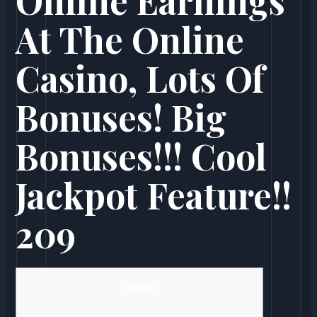
Online Earnings
At The Online
Casino, Lots Of
Bonuses! Big
Bonuses!!! Cool
Jackpot Feature!!
209
Content