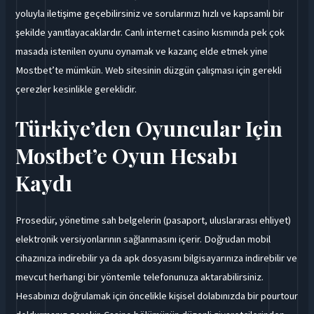
yoluyla iletişime geçebilirsiniz ve sorularınızı hızlı ve kapsamlı bir
şekilde yanıtlayacaklardır. Canlı internet casino kısmında pek çok
masada istenilen oyunu oynamak ve kazanç elde etmek yine
Mostbet’te mümkün. Web sitesinin düzgün çalışması için gerekli
çerezler kesinlikle gereklidir.
Türkiye’den Oyuncular Için
Mostbet’e Oyun Hesabı
Kaydı
Prosedür, yönetime sah belgelerin (pasaport, uluslararası ehliyet)
elektronik versiyonlarının sağlanmasını içerir. Doğrudan mobil
cihazınıza indirebilir ya da apk dosyasını bilgisayarınıza indirebilir ve
mevcut herhangi bir yöntemle telefonunuza aktarabilirsiniz.
Hesabınızı doğrulamak için öncelikle kişisel dolabınızda bir pourtour