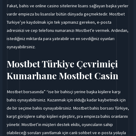
Fakat, bahis ve online casino sitelerine lisans sağlayan başka yerler
vardır empieza bu lisanslar bütün dünyada geçmektedir. Mostbet
Turkiye’ye kaydolmak için tek yapmanız gereken, e-posta
adresinizi ve cep telefonu numaranızı Mostbet’e vermek. Ardından,
istediğiniz miktarda para yatırabilir ve en sevdiğiniz oyunları
oynayabilirsiniz.
Mostbet Türkiye Çevrimiçi
Kumarhane Mostbet Casin
Mostbet borsasında” “ise bir bahisçi yerine başka kişilere karşı
bahis oynayabilirsiniz. Kazanmak için olduğu kadar kaybetmek için
de bir seçime bahis oynayabilirsiniz. Mostbet bahis borsası Türkiye,
karşıt görüşlere sahip kişileri eşleştirir, pra empieza bahis oranlarını
yönetir. Mostbet’in müşteri destek ekibi, oyuncuların sahip
olabileceği soruları yanıtlamak için canlı sohbet ve e-posta yoluyla