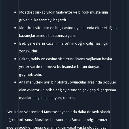
Mostbet birkaç yıldır faaliyette ve birçok müşterinin
güvenini kazanmayı başardı.
Mostbet sitesinin en hoş casino oyunlarında elde ettiğiniz
kazançlar anında hesabınıza yansır.
Belli çerezlerin kullanımı Site’nin doğru çalışması için
zorunludur.
Fakat, bahis ve casino sitelerine lisans sağlayan başka
yerler vardır empieza bu lisanslar bütün dünyada
geçmektedir.
Ana menüdeki ayrı bir blokta, oyuncular arasında popüler
olan Aviator – Spribe sağlayıcısından çok çeşitli çarpışma
oyunlarına yol açan oyun, çıkacak.
Geri kalan yöntemleri Mostbet aynasında daha detaylı olarak
öğrenebilirsiniz. Mostbet bir sonraki a?amada belgelerinizi
inceleyecek empieza oynamak için yasal yaşta olduğunuzu