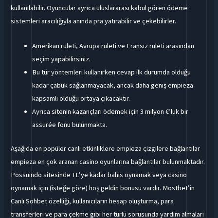
kullanılabilir. Oyuncular ayrıca uluslararası kabul gören ödeme
sistemleri aracılığıyla anında pra yatırabilir ve çekebilirler.
Amerikan ruleti, Avrupa ruleti ve Fransız ruleti arasından
seçim yapabilirsiniz.
Bu tür yöntemleri kullanırken cevap ilk durumda olduğu
kadar çabuk sağlanmayacak, ancak daha geniş empieza
kapsamlı olduğu ortaya çıkacaktır.
Ayrıca sitenin kazançları ödemek için 3 milyon €’luk bir
assurée fonu bulunmakta.
Aşağıda en popüler canlı etkinliklere empieza çizgilere bağlantılar
empieza en çok aranan casino oyunlarına bağlantılar bulunmaktadır.
Possuindo sitesinde TL’ye kadar bahis oynamak veya casino
oynamak için (isteğe göre) hoş geldin bonusu vardır. Mostbet’in
Canlı Sohbet özelliği, kullanıcıların hesap oluşturma, para
transferleri ve para çekme gibi her türlü sorusunda yardım almaları