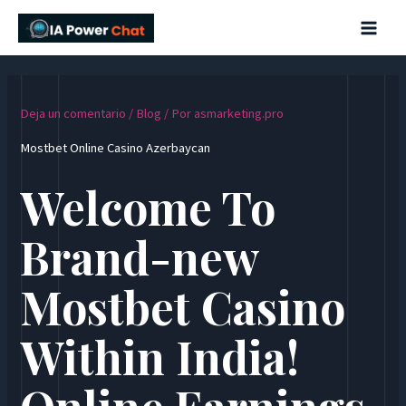
Ir
Navegación
Main
al
de
Men
contenido
entradas
Deja un comentario
/
Blog
/ Por
asmarketing.pro
Mostbet Online Casino Azerbaycan
Welcome To
Brand-new
Mostbet Casino
Within India!