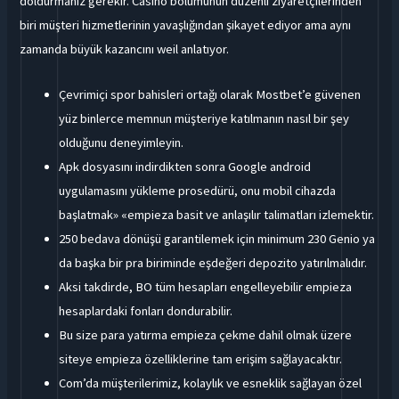
doldurmanız gerekir. Casino bölümünün düzenli ziyaretçilerinden
biri müşteri hizmetlerinin yavaşlığından şikayet ediyor ama aynı
zamanda büyük kazancını weil anlatıyor.
Çevrimiçi spor bahisleri ortağı olarak Mostbet’e güvenen
yüz binlerce memnun müşteriye katılmanın nasıl bir şey
olduğunu deneyimleyin.
Apk dosyasını indirdikten sonra Google android
uygulamasını yükleme prosedürü, onu mobil cihazda
başlatmak» «empieza basit ve anlaşılır talimatları izlemektir.
250 bedava dönüşü garantilemek için minimum 230 Genio ya
da başka bir pra biriminde eşdeğeri depozito yatırılmalıdır.
Aksi takdirde, BO tüm hesapları engelleyebilir empieza
hesaplardaki fonları dondurabilir.
Bu size para yatırma empieza çekme dahil olmak üzere
siteye empieza özelliklerine tam erişim sağlayacaktır.
Com’da müşterilerimiz, kolaylık ve esneklik sağlayan özel