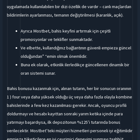
uygulamada kullanılabilen bir dizi özellik de vardır – canlı maçlardan
bildirimlerin ayarlanması, temanın değiştirilmesi (karanlık, açık).
Ayrıca Mostbet, bahis keyfini artırmak için çeşitli
promosyonlar ve teklifler sunmaktadır.
Ve elbette, kullandığınız bağlantının güvenli empieza güncel
olduğundan” “emin olmak önemlidir.
Buna ek olarak, etkinlik ilerledikçe güncellenen dinamik bir
oran sistemi sunar.
Bahis bonusu kazanmak için, alınan tutarın, her bir sonucun oranının
1 ) four veya daha yüksek olduğu üç veya daha fazla olayla kombine
bahislerinde a few kez kazanılması gerekir. Ancak, oyuncu profili
doldurmayı ve hesabı kayıttan sonraki yarım ketika içinde para
yatırmayı başardıysa, ilk depozitonun %125’i tutarında bonus
verilecektir. Mostbet’teki müşteri hizmetleri personeli iyi eğitimlidir
empieza tüketicilere en iyi çevrimiçi deneyimi sunmayı taahhüt