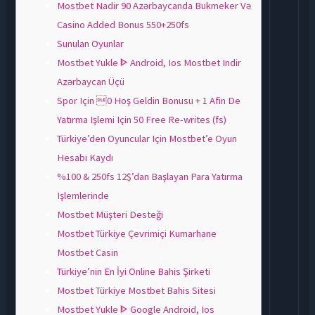
Mostbet Nadir 90 Azərbaycanda Bukmeker Və
Casino Added Bonus 550+250fs
Sunulan Oyunlar
Mostbet Yukle ᐈ Android, Ios Mostbet Indir
Azərbaycan Üçü
Spor Için 0 Hoş Geldin Bonusu + 1 Afin De
Yatırma Işlemi Için 50 Free Re-writes (fs)
Türkiye’den Oyuncular Için Mostbet’e Oyun
Hesabı Kaydı
%100 & 250fs 12$’dan Başlayan Para Yatırma
Işlemlerinde
Mostbet Müşteri Desteği
Mostbet Türkiye Çevrimiçi Kumarhane
Mostbet Casin
Türkiye’nin En İyi Online Bahis Şirketi
Mostbet Türkiye Mostbet Bahis Sitesi
Mostbet Yukle ᐈ Google Android, Ios