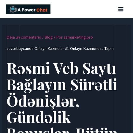
Ir
Navegación
Main
al
de
Men
contenido
entradas
Deja un comentario
/
Blog
/ Por
asmarketing.pro
«azərbaycanda Onlayn Kazinolar #1 Onlayn Kazinonuzu Tapın
Rəsmi Veb Saytı
Bağlayın️ Sürətli
Ödənişlər,
Gündəlik