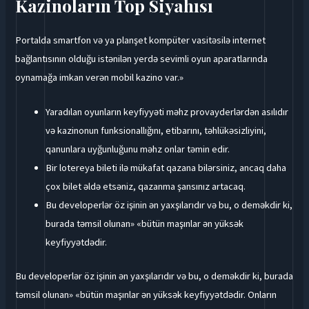
Kazinoların Top Siyahısı
Portalda smartfon və ya planşet kompüter vasitəsilə internet
bağlantısının olduğu istənilən yerdə sevimli oyun aparatlarında
oynamağa imkan verən mobil kazino var.»
Yaradılan oyunların keyfiyyəti məhz provayderlərdən asılıdır
və kazinonun funksionallığını, etibarını, təhlükəsizliyini,
qanunlara uyğunluğunu məhz onlar təmin edir.
Bir lotereya bileti ilə mükafat qazana bilərsiniz, ancaq daha
çox bilet əldə etsəniz, qazanma şansınız artacaq.
Bu developerlər öz işinin ən yaxşılarıdır və bu, o deməkdir ki,
burada təmsil olunan» «bütün maşınlar ən yüksək
keyfiyyətdədir.
Bu developerlər öz işinin ən yaxşılarıdır və bu, o deməkdir ki, burada
təmsil olunan» «bütün maşınlar ən yüksək keyfiyyətdədir. Onların