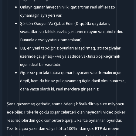
Onlayn qumar həyəcanını iki qat artıran real alfilerazo
oynamağın ayrı yeri var.
Şərtləri Oxuyun Və Qəbul Edin (Diqqətlə qaydaları,
siyasətləri və təhlükəsizlik şərtlərini oxuyun və qəbul edin.
Bununla qeydiyyatınız tamamlanır).
Bu, en yeni tapdığınız oyunları araşdırmaq, strategiyaları
üzərində çalışmaq» «və ya sadəcə vaxtınız xoş keçirmək
üçün ideal bir vasitədir.
Əgər siz portala təkcə qumar həyəcanı və adrenalin üçün
deyil, həm də bir az pul qazanmaq üçün daxil olmusunuzsa,
daha yaxşı olardı ki, real mərclərə girişəsiniz.
Şans qazanmaq çətindir, amma ödəniş böyükdür və size milyonçu
edə bilər. Pokerlə çoxlu oxşar cəhətləri olan həyəcanlı video poker
real rəqiblərdən çox kompüterə qarşı 5 kartla oynanılan oyundur.
Tez-tez çox yaxından və ya hətta 100% -dən çox RTP ilə movie