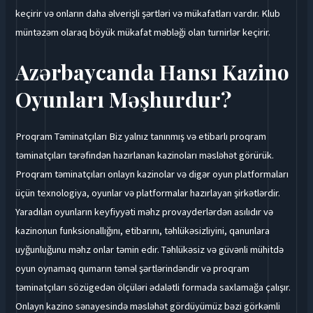
keçirir və onların daha əlverişli şərtləri və mükafatları vardır. Klub
müntəzəm olaraq böyük mükafat məbləği olan turnirlər keçirir.
Azərbaycanda Hansı Kazino
Oyunları Məşhurdur?
Proqram Təminatçıları Biz yalnız tanınmış və etibarlı proqram
təminatçıları tərəfindən hazırlanan kazinoları məsləhət görürük.
Proqram təminatçıları onlayn kazinolar və digər oyun platformaları
üçün texnologiya, oyunlar və platformalar hazırlayan şirkətlərdir.
Yaradılan oyunların keyfiyyəti məhz provayderlərdən asılıdır və
kazinonun funksionallığını, etibarını, təhlükəsizliyini, qanunlara
uyğunluğunu məhz onlar təmin edir. Təhlükəsiz və güvənli mühitdə
oyun oynamaq qumarın təməl şərtlərindəndir və proqram
təminatçıları sözügedən ölçüləri ədalətli formada saxlamağa çalışır.
Onlayn kazino sənayesində məsləhət gördüyümüz bəzi görkəmli