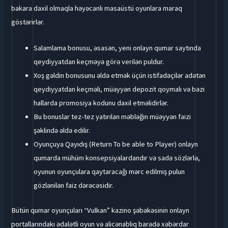
bakara daxil olmaqla həyəcanlı masaüstü oyunlara maraq
göstərirlər.
Salamlama bonusu, əsasən, yeni onlayn qumar saytında
qeydiyyatdan keçməyə görə verilən puldur.
Xoş gəldin bonusunu əldə etmək üçün istifadəçilər adətən
qeydiyyatdan keçməli, müəyyən depozit qoymalı və bəzi
hallarda promosiya kodunu daxil etməlidirlər.
Bu bonuslar tez-tez yatırılan məbləğin müəyyən faizi
şəklində əldə edilir.
Oyunçuya Qayıdış (Return To be able to Player) onlayn
qumarda mühüm konsepsiyalardandır və sadə sözlərlə,
oyunun oyunçulara qaytaracağı mərc edilmiş pulun
gözlənilən faiz dərəcəsidir.
Bütün qumar oyunçuları “Vulkan” kazino şəbəkəsinin onlayn
portallarındakı ədalətli oyun və alicənablıq barədə xəbərdar