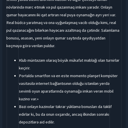
növlərində mərc etmək və pul qazanmaq imkanı yaradır. Onlayn
qumar həyəcanını iki qat artıran real puya oynamağın ayrı yeri var.
Real büdcə yaratmaq və ona uyğunlaşmaq vacib olduğu kimi, real
pul qazanacağını bilərkən həyəcanı azaltmaq da çətindir. Salamlama
bonusu, əsasən, yeni onlayn qumar saytında qeydiyyatdan
keçməyə görə verilən puldur.
Klub müntəzəm olaraq böyük mükafat məbləği olan turnirlər
keçirir.
Portalda smartfon və en este momento planşet kompüter
vasitəsilə internet bağlantısının olduğu istənilən yerdə
sevimli oyun aparatlarında oynamağa imkan verən mobil
kazino var.»
Bəzi onlayn kazinolar təkrar yükləmə bonusları da təklif
edirlər ki, bu da onun oxşarıdır, ancaq ilkindən sonrakı
depozitlərə aid edilir.