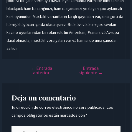
pokerə bir şans verməyə dəyər. Eyni zamanda iyirmi bir kimi tanınan
blackjack həm bacarığınızı, həm də şansınızı yoxlayan çox əyləncəli
kart oyunudur. Müxtəlif variantların fərqli qaydaları var, ona görə də
həmişə həyəcan içində olacaqsınız. Ənənəvi və ən» «çox sevilən
kazino oyunlarından biri olan ruletin Amerikan, Fransız və Avropa
daxil olmaqla, müxtəlif versiyaları var və hamısı de uma şansdan
asılıdır.
←
Entrada
Entrada
anterior
siguiente
→
Deja un comentario
Tu dirección de correo electrónico no será publicada.
Los
campos obligatorios están marcados con
*
Escribe