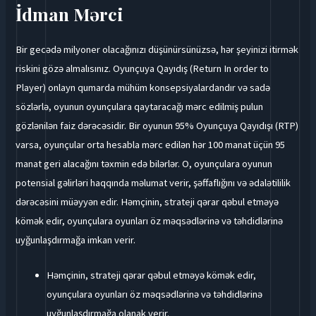
İdman Mərci
Bir gecədə milyoner olacağınızı düşünürsünüzsə, hər şeyinizi itirmək
riskini gözə almalısınız. Oyunçuya Qayıdış (Return In order to
Player) onlayn qumarda mühüm konsepsiyalardandır və sadə
sözlərlə, oyunun oyunçulara qaytaracağı mərc edilmiş pulun
gözlənilən faiz dərəcəsidir. Bir oyunun 95% Oyunçuya Qayıdışı (RTP)
varsa, oyunçular orta hesabla mərc edilən hər 100 manat üçün 95
manat geri alacağını təxmin edə bilərlər. O, oyunçulara oyunun
potensial gəlirləri haqqında məlumat verir, şəffaflığını və ədalətililik
dərəcəsini müəyyən edir. Həmçinin, strateji qərar qəbul etməyə
kömək edir, oyunçulara oyunları öz məqsədlərinə və təhdidlərinə
uyğunlaşdırmağa imkan verir.
Həmçinin, strateji qərar qəbul etməyə kömək edir,
oyunçulara oyunları öz məqsədlərinə və təhdidlərinə
uyğunlaşdırmağa olanak verir.