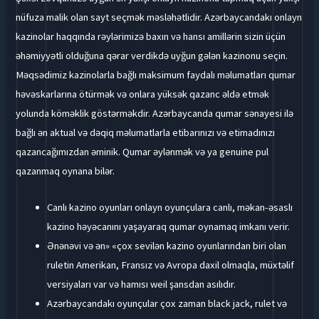
nüfuza malik olan sayt seçmək məsləhətlidir. Azərbaycandakı onlayn
kazinolar haqqında rəylərimizə baxın və hansı amillərin sizin üçün
əhəmiyyətli olduğuna qərar verdikdə uyğun gələn kazinonu seçin.
Məqsədimiz kazinolarla bağlı maksimum faydalı məlumatları qumar
həvəskarlarına ötürmək və onlara yüksək qazanc əldə etmək
yolunda köməklik göstərməkdir. Azərbaycanda qumar sənayesi ilə
bağlı ən aktual və dəqiq məlumatlarla etibarınızı və etimadınızı
qazancağımızdan əminik. Qumar əylənmək və ya genuine pul
qazanmaq oynana bilər.
Canlı kazino oyunları onlayn oyunçulara canlı, məkan-əsaslı
kazino həyəcanını yaşayaraq qumar oynamaq imkanı verir.
Ənənəvi və ən» «çox sevilən kazino oyunlarından biri olan
ruletin Amerikan, Fransız və Avropa daxil olmaqla, müxtəlif
versiyaları var və hamısı weil şansdan asılıdır.
Azərbaycandakı oyunçular çox zaman black jack, rulet və