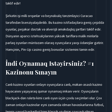
təklif edir!
Şirkətin işi milli orqanlar və beynəlxalq tənzimləyici Curacao
tərəfindən lisenziyalaşdırılıb. Bu kazino istifadəçilərə geniş çeşiddə
oyunlar, peşəkar dəstək və əlverişli əməkdaşlıq şərtləri təklif edir.
Dünyanın aparıcı istehsalçılarının yüksək tariflərə malik minlərlə
parlaq oyunları müntəzəm olaraq oyunçulara yaxşı ödənişlər gətirir.
Həmçinin, Pin-Up casino geniş bonuslar sistemini təmin edir.
İndi Oynamaq Istəyirsiniz? #1
Kazinonu Sınayın
Canlı kazino oyunları onlayn oyunçulara canlı, məkan-əsaslı kazino
həyəcanını yaşayaraq qumar oynamaq imkanı verir. Oyunçuların
blackjack-dən ruletə kimi canlı oyun üçün çoxlu seçimləri olur. Çox
zaman onlayn kazinolar eyni zamanda idman həvəskarlarına futbol,
tennis yaxud basketbol kimi klassik və digər çoxsaylı idman