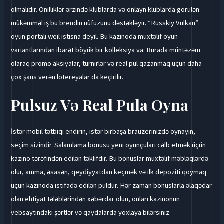
olmalıdır. Onilliklər ərzində klublarda və onlayn klublarda görülən
mükəmməl iş bu brendin nüfuzunu dəstəkləyir. “Russkiy Vulkan”
oyun portalı weil istisna deyil. Bu kazinoda müxtəlif oyun
variantlarından ibarət böyük bir kolleksiya va. Burada müntəzəm
olaraq promo aksiyalar, turnirlər və real pul qazanmaq üçün daha
çox şans verən lotereyalar da keçirilir.
Pulsuz Və Real Pula Oyna
İstər mobil tətbiqi endirin, istər birbaşa brauzerinizdə oynayın,
seçim sizindir. Salamlama bonusu yeni oyunçuları cəlb etmək üçün
kazino tərəfindən edilən təklifdir. Bu bonuslar müxtəlif məbləqlərdə
olur, amma, əsasən, qeydiyyatdan keçmək və ilk depoziti qoymaq
üçün kazinoda istifadə edilən puldur. Hər zaman bonuslarla əlaqədar
olan ehtiyat tələblərindən xəbərdar olun, onları kazinonun
vebsaytındakı şərtlər və qaydalarda yoxlaya bilərsiniz.