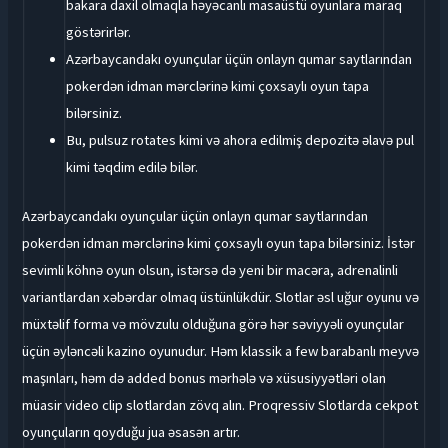
bakara daxil olmaqla həyəcanlı masaüstü oyunlara maraq
göstərirlər.
Azərbaycandakı oyunçular üçün onlayn qumar saytlarından
pokerdən idman mərclərinə kimi çoxsaylı oyun tapa
bilərsiniz.
Bu, pulsuz rotates kimi və ahora edilmiş depozitə əlavə pul
kimi təqdim edilə bilər.
Azərbaycandakı oyunçular üçün onlayn qumar saytlarından
pokerdən idman mərclərinə kimi çoxsaylı oyun tapa bilərsiniz. İstər
sevimli köhnə oyun olsun, istərsə də yeni bir macəra, adrenalinli
variantlardan xəbərdar olmaq üstünlükdür. Slotlar əsl uğur oyunu və
müxtəlif forma və mövzulu olduğuna görə hər səviyyəli oyunçular
üçün əyləncəli kazino oyunudur. Həm klassik a few barabanlı meyvə
maşınları, həm də added bonus mərhələ və xüsusiyyətləri olan
müasir video clip slotlardan zövq alın. Proqressiv Slotlarda cekpot
oyunçuların qoyduğu jua əsasən artır.