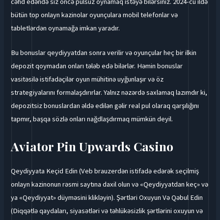
cəhd edəndə siz öncə pulsuz oynamaq istəyə bilərsiniz. 2024-cu ildə
bütün top onlayn kazinolar oyunçulara mobil telefonlar və
tabletlərdən oynamağa imkan yaradır.
Bu bonuslar qeydiyyatdan sonra verilir və oyunçular heç bir ilkin
depozit qoymadan onları tələb edə bilərlər. Həmin bonuslar
vasitəsilə istifadəçilər oyun mühitinə uyğunlaşır və öz
strategiyalarını formalaşdırırlar. Yalnız nəzərdə saxlamaq lazımdır ki,
depozitsiz bonuslardan əldə edilən gəlir real pul olaraq qarşılığını
tapmır, başqa sözlə onları nağdlaşdırmaq mümkün deyil.
Aviator Pin Upwards Casino
Qeydiyyata Keçid Edin (Veb brauzerdən istifadə edərək seçilmiş
onlayn kazinonun rəsmi saytına daxil olun və «Qeydiyyatdan keç» və
ya «Qeydiyyat» düyməsini klikləyin). Şərtləri Oxuyun Və Qəbul Edin
(Diqqətlə qaydaları, siyasətləri və təhlükəsizlik şərtlərini oxuyun və