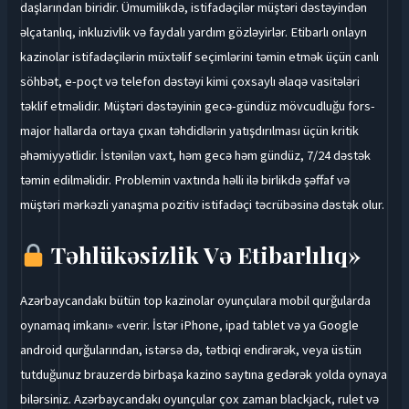
daşlarından biridir. Ümumilikdə, istifadəçilər müştəri dəstəyindən
əlçatanlıq, inkluzivlik və faydalı yardım gözləyirlər. Etibarlı onlayn
kazinolar istifadəçilərin müxtəlif seçimlərini təmin etmək üçün canlı
söhbət, e-poçt və telefon dəstəyi kimi çoxsaylı əlaqə vasitələri
təklif etməlidir. Müştəri dəstəyinin gecə-gündüz mövcudluğu fors-
major hallarda ortaya çıxan təhdidlərin yatışdırılması üçün kritik
əhəmiyyətlidir. İstənilən vaxt, həm gecə həm gündüz, 7/24 dəstək
təmin edilməlidir. Problemin vaxtında həlli ilə birlikdə şəffaf və
müştəri mərkəzli yanaşma pozitiv istifadəçi təcrübəsinə dəstək olur.
Təhlükəsizlik Və Etibarlılıq»
Azərbaycandakı bütün top kazinolar oyunçulara mobil qurğularda
oynamaq imkanı» «verir. İstər iPhone, ipad tablet və ya Google
android qurğularından, istərsə də, tətbiqi endirərək, veya üstün
tutduğunuz brauzerdə birbaşa kazino saytına gedərək yolda oynaya
bilərsiniz. Azərbaycandakı oyunçular çox zaman blackjack, rulet və