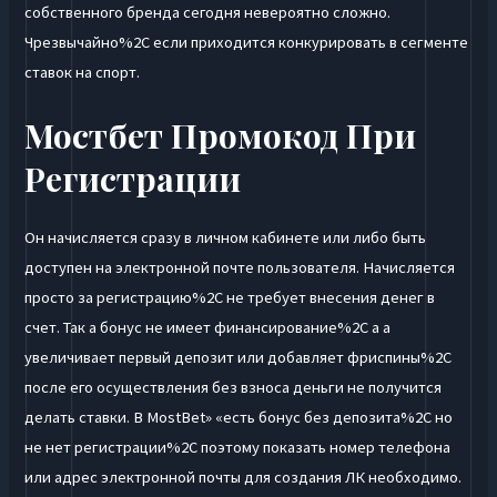
собственного бренда сегодня невероятно сложно.
Чрезвычайно%2C если приходится конкурировать в сегменте
ставок на спорт.
Мостбет Промокод При
Регистрации
Он начисляется сразу в личном кабинете или либо быть
доступен на электронной почте пользователя. Начисляется
просто за регистрацию%2C не требует внесения денег в
счет. Так а бонус не имеет финансирование%2C а а
увеличивает первый депозит или добавляет фриспины%2C
после его осуществления без взноса деньги не получится
делать ставки. В MostBet» «есть бонус без депозита%2C но
не нет регистрации%2C поэтому показать номер телефона
или адрес электронной почты для создания ЛК необходимо.