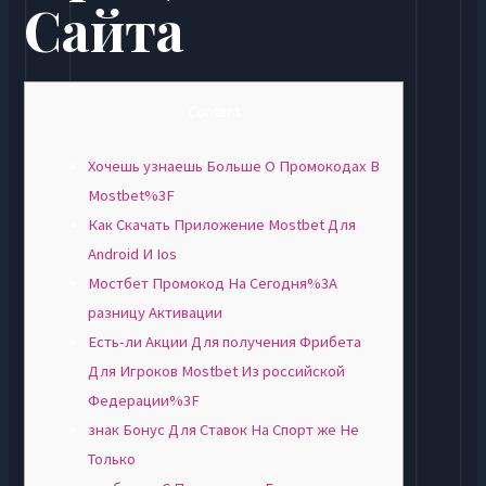
Сайта
Content
Хочешь узнаешь Больше О Промокодах В
Mostbet%3F
Как Скачать Приложение Mostbet Для
Android И Ios
Мостбет Промокод На Сегодня%3A
разницу Активации
Есть-ли Акции Для получения Фрибета
Для Игроков Mostbet Из российской
Федерации%3F
знак Бонус Для Ставок На Спорт же Не
Только