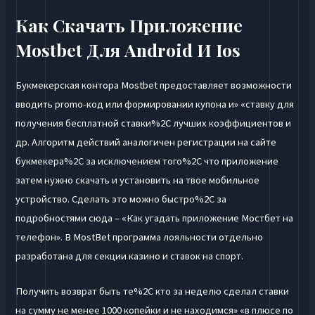
Как Скачать Приложение
Mostbet Для Android И Ios
Букмекерская контора Mostbet предоставляет возможности
вводить promo-код или формировании купона и» «ставку для
получения бесплатной ставки%2C лучших коэффициентов и
др. Алгоритм действий аналогичен регистрации на сайте
букмекера%2C за исключением того%2C что приложение
затем нужно скачать и установить на твое мобильное
устройство. Сделать это можно быстро%2C за
подробностями сюда – «Как угадать приложение Мостбет на
телефон». В MostBet программа лояльности отдельно
разработана для секции казино и ставок на спорт.
Получить возврат быть те%2C кто за неделю сделал ставки
на сумму не менее 1000 копейки и не находимся» «в плюсе по