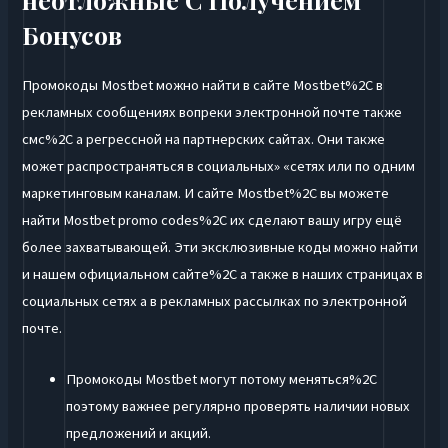
Бонусов
Промокоды Mostbet можно найти в сайте Mostbet%2C в
рекламных сообщениях вопреки электронной почте также
смс%2C а регрессной на партнерских сайтах. Они также
может распространяться в социальных» «сетях или по одним
маркетинговым каналам. И сайте Mostbet%2C вы можете
найти Mostbet promo codes%2C их сделают вашу игру ещё
более захватывающей. Эти эксклюзивные коды можно найти
и нашем официальном сайте%2C а также в наших страницах в
социальных сетях а в рекламных рассылках по электронной
почте.
Промокоды Mostbet могут потому меняться%2C
поэтому важнее регулярно проверять наличии новых
предложений и акций.