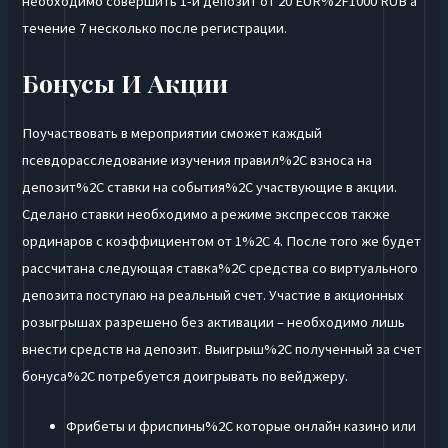
необходимо совершить 1-й депозит от 20 EUR%2F1000 RUB а
течение 7 несколько после регистрации.
Бонусы И Акции
Поучаствовать в мероприятии сможет каждый
псевдорасследование изучения правил%2C взноса на
депозит%2C ставки на события%2C участвующие в акции.
Сделано ставки необходимо а режиме экспрессов также
ординаров с коэффициентом от 1%2C 4. После того же будет
рассчитана следующая ставка%2C средства со виртуального
депозита поступаю на реальный счет. Участие в акционных
розыгрышах разрешено без активации – необходимо лишь
внести средств на депозит. Выигрыш%2C полученный за счет
бонуса%2C потребуется доигрывать по вейджеру.
Фрибеты и фриспины%2C которые онлайн казино или