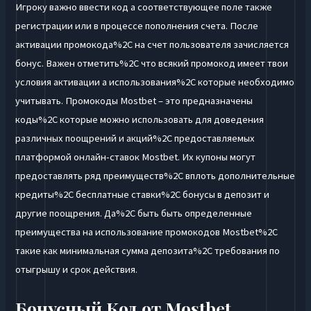
Игроку важно ввести код а соответствующее поле также
регистрации или в процессе пополнения счета. После
активации промокода%2C на счет пользователя зачисляется
бонус. Важен отметить%2C что всякий промокод имеет твои
условия активации а использования%2C которые необходимо
учитывать. Промокоды Mostbet – это предназначены
коды%2C которые можно использовать для доведения
различных поощрений и акций%2C предоставляемых
платформой онлайн-ставок Mostbet. Их купоны могут
предоставлять ряд преимуществ%2C вплоть дополнительные
кредиты%2C бесплатные ставки%2C бонусы в депозит и
другие поощрения. Да%2C быть быть определенные
преимущества на использование промокодов Mostbet%2C
такие как минимальная сумма депозита%2C требования по
отыгрышу и срок действия.
Бонусный Код от Mostbet