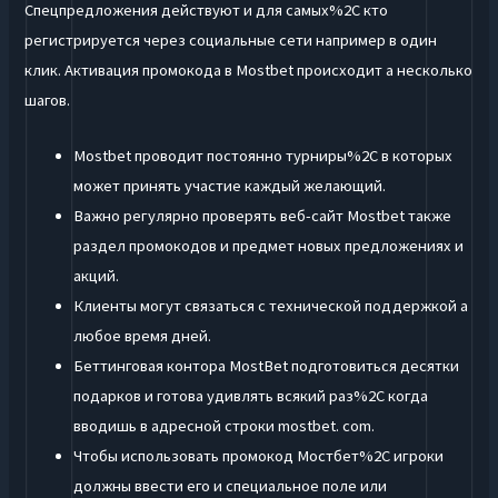
Спецпредложения действуют и для самых%2C кто
регистрируется через социальные сети например в один
клик. Активация промокода в Mostbet происходит а несколько
шагов.
Mostbet проводит постоянно турниры%2C в которых
может принять участие каждый желающий.
Важно регулярно проверять веб-сайт Mostbet также
раздел промокодов и предмет новых предложениях и
акций.
Клиенты могут связаться с технической поддержкой а
любое время дней.
Беттинговая контора MostBet подготовиться десятки
подарков и готова удивлять всякий раз%2C когда
вводишь в адресной строки mostbet. com.
Чтобы использовать промокод Мостбет%2C игроки
должны ввести его и специальное поле или