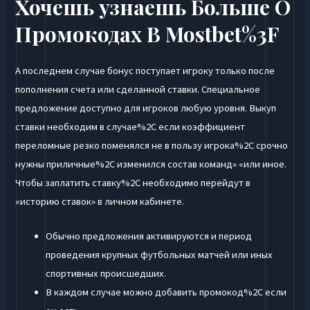
Хочешь узнаешь Больше О
Промокодах В Mostbet%3F
А последнем случае бонус поступает игроку только после
пополнения счета или сделанной ставки. Специальное
предложение доступно для игроков любую уровня. Выкуп
ставки необходим в случае%2C если коэффициент
переломные резко поменялся не в пользу игрока%2C срочно
нужны приличные%2C изменился состав команд» «или иное.
Чтобы заплатить ставку%2C необходимо перейдут в
«историю ставок» в личном кабинете.
Обычно предложения активируются и период
проведения крупных футбольных матчей или иных
спортивных происшедших.
В каждом случае можно добавить промокод%2C если