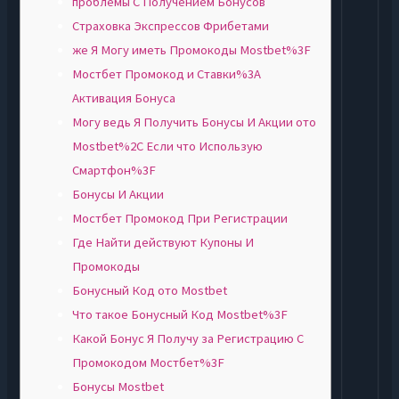
проблемы С Получением Бонусов
Страховка Экспрессов Фрибетами
же Я Могу иметь Промокоды Mostbet%3F
Мостбет Промокод и Ставки%3A
Активация Бонуса
Могу ведь Я Получить Бонусы И Акции ото
Mostbet%2C Если что Использую
Смартфон%3F
Бонусы И Акции
Мостбет Промокод При Регистрации
Где Найти действуют Купоны И
Промокоды
Бонусный Код ото Mostbet
Что такое Бонусный Код Mostbet%3F
Какой Бонус Я Получу за Регистрацию С
Промокодом Мостбет%3F
Бонусы Mostbet