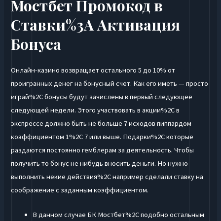
Мостбет Промокод в
Ставки%3A Активация
Бонуса
Онлайн-казино возвращает остального 5 до 10% от
проигранных денег на бонусный счет. Как его иметь — просто
играй%2C бонусы будут зачислены в первый следующее
следующей недели. Этого участвовать в акции%2C в
экспрессе должно быть не больше 7 исходов пиппардом
коэффициентом 1%2C 7 или выше. Подарки%2C которые
раздаются постоянно гемблерам за деятельность. Чтобы
получить то бонус не нибудь вносить деньги. Но нужно
выполнить некие действия%2C например сделали ставку на
соображение с заданным коэффициентом.
В данном случае БК Мостбет%2C подобно остальным