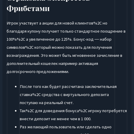
Фрибетами
Игрок участвует а акции для новой клиентов%2C но
благодаря купону получает только стандартное поощрение в
100%%2C а увеличенное до 125%. Бонус-код ― набор
символов%2C который можно показать для получения
вознаграждения. Это может быть мгновенное зачисление в
дополнительный кошелек например активация
долгосрочного предложениями.
После того как будет рассчитана заключительная
ставка%2C средства с виртуального депозита
поступаю на реальный счет.
Так%2C для доведения бонуса%2C игроку потребуется
внести депозит не менее чем в 1 000.
Раз желающий пользователь или сделать одно