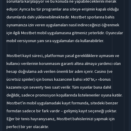
sorunlarla karşılaşıyor ve bu konuda ne yapabileceklerini merak
ediyor. Ayrıca bu tür programlar ana siteye erişimin kapalı olduğu
durumlarda dahi yüklenebilmektedir. Mostbet sporlarına bahis
oynamanıza izin veren uygulamaları nasıl indireceğinizi öğrenmek
için ilgili Mostbet mobil uygulamasına gitmeniz yeterlidir. Oyuncular
mobil versiyonun yanı sıra uygulamaları da kullanabilirler.
Mostbet kayıt süreci, platformun yasal gerekliliklere uymasını ve
kullanıcı verilerinin korunmasını garanti altına almaya yardımcı olan
hesap doğrulama adı verilen önemli bir adım içerir. Casino (ve
ücretsiz spinler) için bonus kazancının bahsi x60’tır,» «bonus
kazanımı için seventy two saat verilir. Tüm oyunlar buna dahil
değildir, sadece promosyon koşullarında listelenenler oyuna katılır.
Mostbet’in mobil uygulamadaki kayıt formunda, sitedeki benzer
formdan sadece bir fark vardır – gelişmiş kayıt seçeneği yoktur.
Eğer bir tenis hayranıysanız, Mostbet bahislerinizi yapmak için
perfect bir yer olacaktır.