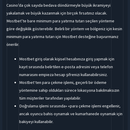
Casino’da çok sayıda bedava döndürmeyle büyük ikramiyeyi
yakalamak ve büyük kazanmak için birçok fırsatınız olacak.
Mostbet’te bare minimum para yatırma tutarı seçilen yönteme
göre değişiklik gösterebilir. Belirli bir yöntem ve bölgeniz için kesin
minimum para yatırma tutarı için Mostbet desteğine başvurmanız
önerilir.
Mostbet giriş olarak kişisel hesabınıza giriş yapmak için
kayıt sırasında belirtilen e-posta adresini veya telefon
numarasını empieza hesap şifrenizi kullanabilirsiniz.
Mostbet‘ten para çekme işlemi, geçerli bir ödeme
yöntemine sahip oldukları sürece lokasyona bakılmaksızın
tüm müşteriler tarafından yapılabilir.
Doğrulama işlemi sırasında» «para çekme işlemi engellenir,
ancak oyuncu bahis oynamak ve kumarhanede oynamak için
bakiyeyi kullanabilir.