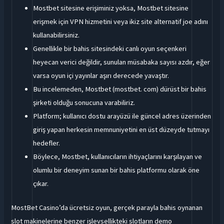
Mostbet sitesine erişiminiz yoksa, Mostbet sitesine
erişmek için VPN hizmetini veya ikiz site alternatif joe adını
kullanabilirsiniz.
Genellikle bir bahis sitesindeki canlı oyun seçenkeri
heyecan verici değildir, sunulan müsabaka sayısı azdır, eğer
varsa oyun içi yayınlar aşırı derecede yavaştır.
Bu incelemeden, Mostbet (mostbet. com) dürüst bir bahis
şirketi olduğu sonucuna varabiliriz.
Platform; kullanıcı dostu arayüzü ile güncel adres üzerinden
giriş yapan herkesin memnuniyetini en üst düzeyde tutmayı
hedefler.
Böylece, Mostbet, kullanıcıların ihtiyaçlarını karşılayan ve
olumlu bir deneyim sunan bir bahis platformu olarak öne
çıkar.
MostBet Casino’da ücretsiz oyun, gerçek parayla bahis oynanan
slot makinelerine benzer işlevsellikteki slotların demo