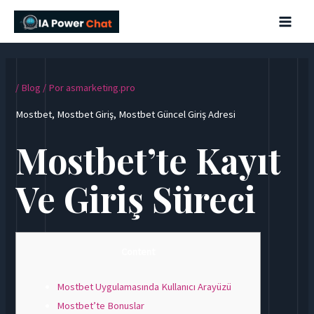
Ir
Navegación
Main
al
de
Men
contenido
entradas
/
Blog
/ Por
asmarketing.pro
Mostbet, Mostbet Giriş, Mostbet Güncel Giriş Adresi
Mostbet’te Kayıt
Ve Giriş Süreci
Content
Mostbet Uygulamasında Kullanıcı Arayüzü
Mostbet’te Bonuslar