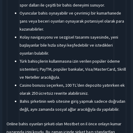
spor dalları ile çeşitli bir bahis deneyimi sunuyor.
Oyuncular bahis oynayabilir ve çevrimiçi bir kumarhanede
şans veya beceri oyunları oynayarak potansiyel olarak para
kazanabilirler.
Kolay navigasyonu ve sezgisel tasarımı sayesinde, yeni
başlayanlar bile hızla siteyi keşfedebilir ve istedikleri
oyunları bulabilir.
Türk bahisçilerin kullanmasına izin verilen popüler ödeme
sistemleri; PayTM, popüler bankalar, Visa/MasterCard, Skrill
ve Neteller aracılığıyla.
Casino bonusu seçerken, 100 TL’den depozito yatırırken ek
olarak 250 ücretsiz rewrite alabilirsiniz.
Bahis şirketinin web sitesine giriş yapmak sadece doğrudan
değil, aynı zamanda sosyal ağlar aracılığıyla da yapılabilir.
Online bahis oyunları şirkəti olan Mostbet on il önce onlayn kumar
pazarında izini koydu. Bu zaman içinde şirket bazı standartları