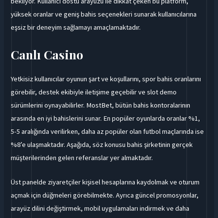
bekliyor. Kullanıcı dostu arayüzü ile dikkat çeken bu platform,
yüksek oranlar ve geniş bahis seçenekleri sunarak kullanıcılarına
eşsiz bir deneyim sağlamayı amaçlamaktadır.
Canlı Casino
Yetkisiz kullanıcılar oyunun şart ve koşullarını, spor bahis oranlarını
görebilir, destek ekibiyle iletişime geçebilir ve slot demo
sürümlerini oynayabilirler. MostBet, bütün bahis kontoralarinın
arasında en iyi bahislerini sunar. En popüler oyunlarda oranlar %1,
5-5 aralığında verilirken, daha az popüler olan futbol maçlarında ise
%8’e ulaşmaktadır. Aşağıda, söz konusu bahis şirketinin gerçek
müşterilerinden gelen referanslar yer almaktadır.
Üst panelde ziyaretçiler kişisel hesaplarına kaydolmak ve oturum
açmak için düğmeleri görebilmekte. Ayrıca güncel promosyonlar,
arayüz dilini değiştirmek, mobil uygulamaları indirmek ve daha