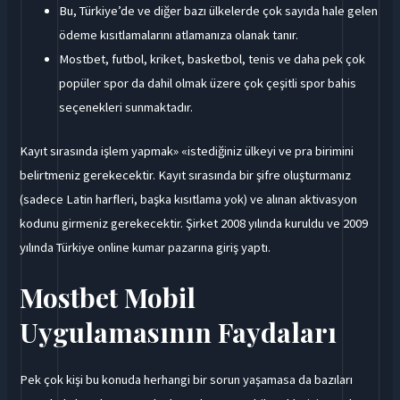
Bu, Türkiye’de ve diğer bazı ülkelerde çok sayıda hale gelen
ödeme kısıtlamalarını atlamanıza olanak tanır.
Mostbet, futbol, kriket, basketbol, tenis ve daha pek çok
popüler spor da dahil olmak üzere çok çeşitli spor bahis
seçenekleri sunmaktadır.
Kayıt sırasında işlem yapmak» «istediğiniz ülkeyi ve pra birimini
belirtmeniz gerekecektir. Kayıt sırasında bir şifre oluşturmanız
(sadece Latin harfleri, başka kısıtlama yok) ve alınan aktivasyon
kodunu girmeniz gerekecektir. Şirket 2008 yılında kuruldu ve 2009
yılında Türkiye online kumar pazarına giriş yaptı.
Mostbet Mobil
Uygulamasının Faydaları
Pek çok kişi bu konuda herhangi bir sorun yaşamasa da bazıları