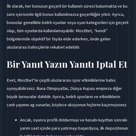
İlk olarak, her bonusun geçerli bir kullanım süresi bulunmakta ve bu
süre içerisinde ilgili bonus kullanılmazsa geçerliliğini yitirir. Ayrıca,
bonuslar genellikle belirli oyunlar veya oyun kategorileri için geçerli
olup, tüm oyunlarda kullanılamayabilir. MostBet, “kendi”
bölgelerinde objektif bir fayda elde ederken, önde gelen
uluslararası bahisçilerle rekabet edebilir.
Bir Yanıt Yazın Yanıtı Iptal Et
Evet, Mostbet’te çeşitli uluslararası spor etkinliklerine bahis
oynayabilirsiniz. Buna Olimpiyatlar, Dünya Kupası empieza diğer
büyük turnuvalar dahildir. Ayrıca, belirli sporların ve etkinliklerin
canlı yayınını ag sunarlar, böylece aksiyonun hiçbirini kaçırmazsınız.
Ancak, oyuncu profili doldurmayı ve hesabı kayıttan sonraki
yarım saat içinde para yatırmayı başardıysa, ilk depozitonun