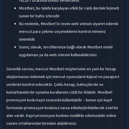
%125’i tutarında bonus verilecektir.
Mostbet, bu talebi karşılayan etkili bir canlı destek hizmeti
sunan bir bahis sitesidir.
Bu nedenle, Mostbet’in resmi web sitesini ziyaret ederek
mevcut para çekme seçeneklerini kontrol etmeniz
önemlidir.
Sonuç olarak, tercihlerinize bağlı olarak Mostbet mobil
uygulaması ya da web sitesini kullanabilirsiniz.
Güvenlik servisi, mevcut Mostbet müşterisinin en yeni bir hesap
oluşturmasını önlemek için mevcut oyuncuların kişisel ve pasaport
verilerini kontrol edecektir. Çoklu hesap, bahisçilerde ve
kumarhanelerde oynama kurallarının ciddi bir ihlalidir. Mostbet
promosyon kodu kayıt sırasında kullanılabilir – bunun için kayıt
formunda promosyon kodunuz varsa etkinleştirilebilecek özel bir
alan vardır. Kayıt promosyon kodunu özellikle sitemizdeki online
casino ortaklarından birinden alabilirsiniz.