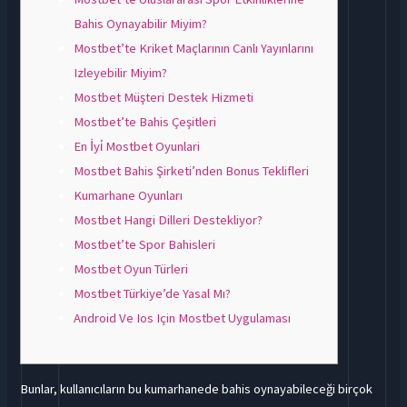
Bahis Oynayabilir Miyim?
Mostbet’te Kriket Maçlarının Canlı Yayınlarını
Izleyebilir Miyim?
Mostbet Müşteri Destek Hizmeti
Mostbet’te Bahis Çeşitleri
En İyi̇ Mostbet Oyunlari
Mostbet Bahis Şirketi’nden Bonus Teklifleri
Kumarhane Oyunları
Mostbet Hangi Dilleri Destekliyor?
Mostbet’te Spor Bahisleri
Mostbet Oyun Türleri
Mostbet Türkiye’de Yasal Mı?
Android Ve Ios Için Mostbet Uygulaması
Bunlar, kullanıcıların bu kumarhanede bahis oynayabileceği birçok