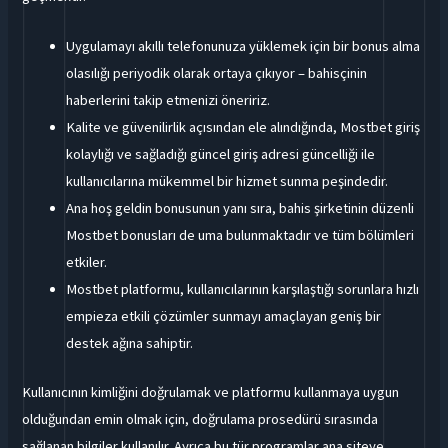
Uygulamayı akıllı telefonunuza yüklemek için bir bonus alma
olasılığı periyodik olarak ortaya çıkıyor – bahisçinin
haberlerini takip etmenizi öneririz.
Kalite ve güvenilirlik açısından ele alındığında, Mostbet giriş
kolaylığı ve sağladığı güncel giriş adresi güncelliği ile
kullanıcılarına mükemmel bir hizmet sunma peşindedir.
Ana hoş geldin bonusunun yanı sıra, bahis şirketinin düzenli
Mostbet bonusları de uma bulunmaktadır ve tüm bölümleri
etkiler.
Mostbet platformu, kullanıcılarının karşılaştığı sorunlara hızlı
empieza etkili çözümler sunmayı amaçlayan geniş bir
destek ağına sahiptir.
Kullanıcının kimliğini doğrulamak ve platformu kullanmaya uygun
olduğundan emin olmak için, doğrulama prosedürü sırasında
sağlanan bilgiler kullanılır. Ayrıca bu tür programlar ana siteye