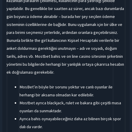
kazanılan paraların çekilmesi, kullanıcının para yatırdığı şekilde
yapılabilir. Bu genellikle bir saatten az sürer, ancak bazı durumlarda
gün boyunca ödeme alınabilir – burada her şey seçilen ödeme
sisteminin özelliklerine de bağlıdır. Bunu uygulamak için bir ülke ve
para birimi seçmeniz yeterlidir, ardından oranlara geçebilirsiniz.
Bununla birlikte the girl kullanıcının Kişisel Hesaptaki verilerle bir
anket doldurması gerektiğini unutmayın – adı ve soyadı, doğum
tarihi, adres vb. Mostbet bahis ve on line casino sitesinin şirketinin
yönetimi bu bilgilerde herhangi bir yanlışlık ortaya çıkarırsa hesabın
ek doğrulaması gerekebilir.
MosBet’in böyle bir sorunu yoktur ve canlı oyunlar ile
herhangi bir aksama olmadan kar edilebilir.
Mostbet ayrıca blackjack, rulet ve bakara gibi çeşitli masa
oyunları da sunmaktadır.
Ayrıca bahis oynayabileceğiniz daha az bilinen birçok spor
dalı da vardır.