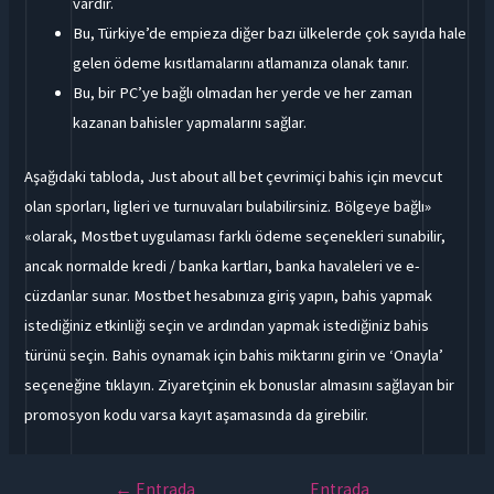
vardır.
Bu, Türkiye’de empieza diğer bazı ülkelerde çok sayıda hale
gelen ödeme kısıtlamalarını atlamanıza olanak tanır.
Bu, bir PC’ye bağlı olmadan her yerde ve her zaman
kazanan bahisler yapmalarını sağlar.
Aşağıdaki tabloda, Just about all bet çevrimiçi bahis için mevcut
olan sporları, ligleri ve turnuvaları bulabilirsiniz. Bölgeye bağlı»
«olarak, Mostbet uygulaması farklı ödeme seçenekleri sunabilir,
ancak normalde kredi / banka kartları, banka havaleleri ve e-
cüzdanlar sunar. Mostbet hesabınıza giriş yapın, bahis yapmak
istediğiniz etkinliği seçin ve ardından yapmak istediğiniz bahis
türünü seçin. Bahis oynamak için bahis miktarını girin ve ‘Onayla’
seçeneğine tıklayın. Ziyaretçinin ek bonuslar almasını sağlayan bir
promosyon kodu varsa kayıt aşamasında da girebilir.
←
Entrada
Entrada