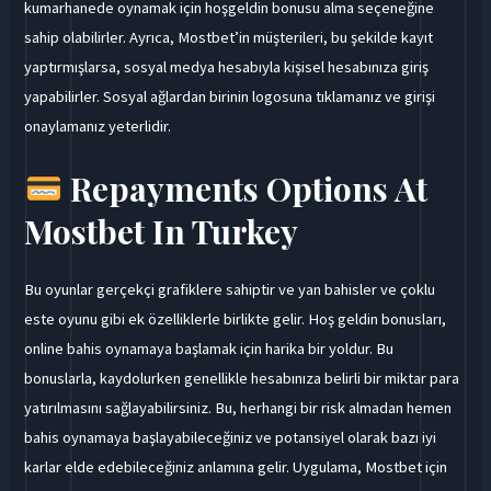
kumarhanede oynamak için hoşgeldin bonusu alma seçeneğine
sahip olabilirler. Ayrıca, Mostbet’in müşterileri, bu şekilde kayıt
yaptırmışlarsa, sosyal medya hesabıyla kişisel hesabınıza giriş
yapabilirler. Sosyal ağlardan birinin logosuna tıklamanız ve girişi
onaylamanız yeterlidir.
Repayments Options At
Mostbet In Turkey
Bu oyunlar gerçekçi grafiklere sahiptir ve yan bahisler ve çoklu
este oyunu gibi ek özelliklerle birlikte gelir. Hoş geldin bonusları,
online bahis oynamaya başlamak için harika bir yoldur. Bu
bonuslarla, kaydolurken genellikle hesabınıza belirli bir miktar para
yatırılmasını sağlayabilirsiniz. Bu, herhangi bir risk almadan hemen
bahis oynamaya başlayabileceğiniz ve potansiyel olarak bazı iyi
karlar elde edebileceğiniz anlamına gelir. Uygulama, Mostbet için