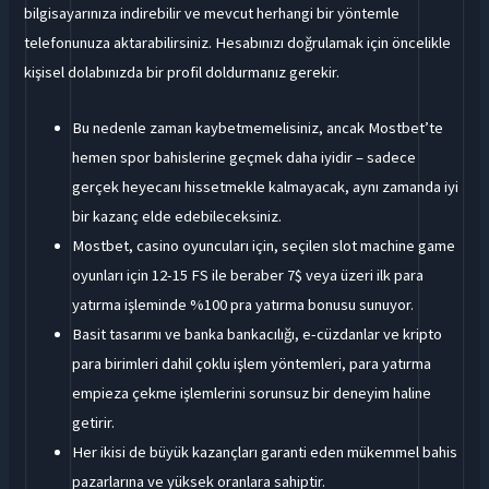
bilgisayarınıza indirebilir ve mevcut herhangi bir yöntemle
telefonunuza aktarabilirsiniz. Hesabınızı doğrulamak için öncelikle
kişisel dolabınızda bir profil doldurmanız gerekir.
Bu nedenle zaman kaybetmemelisiniz, ancak Mostbet’te
hemen spor bahislerine geçmek daha iyidir – sadece
gerçek heyecanı hissetmekle kalmayacak, aynı zamanda iyi
bir kazanç elde edebileceksiniz.
Mostbet, casino oyuncuları için, seçilen slot machine game
oyunları için 12-15 FS ile beraber 7$ veya üzeri ilk para
yatırma işleminde %100 pra yatırma bonusu sunuyor.
Basit tasarımı ve banka bankacılığı, e-cüzdanlar ve kripto
para birimleri dahil çoklu işlem yöntemleri, para yatırma
empieza çekme işlemlerini sorunsuz bir deneyim haline
getirir.
Her ikisi de büyük kazançları garanti eden mükemmel bahis
pazarlarına ve yüksek oranlara sahiptir.