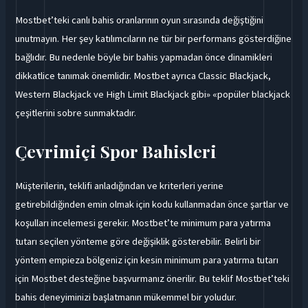
Mostbet’teki canlı bahis oranlarının oyun sırasında değiştiğini
unutmayın. Her şey katılımcıların ne tür bir performans gösterdiğine
bağlıdır. Bu nedenle böyle bir bahis yapmadan önce dinamikleri
dikkatlice tanımak önemlidir. Mostbet ayrıca Classic Blackjack,
Western Blackjack ve High Limit Blackjack gibi» «popüler blackjack
çeşitlerini sobre sunmaktadır.
Çevrimiçi Spor Bahisleri
Müşterilerin, teklifi anladığından ve kriterleri yerine
getirebildiğinden emin olmak için kodu kullanmadan önce şartlar ve
koşulları incelemesi gerekir. Mostbet’te minimum para yatırma
tutarı seçilen yönteme göre değişiklik gösterebilir. Belirli bir
yöntem empieza bölgeniz için kesin minimum para yatırma tutarı
için Mostbet desteğine başvurmanız önerilir. Bu teklif Mostbet’teki
bahis deneyiminizi başlatmanın mükemmel bir yoludur.