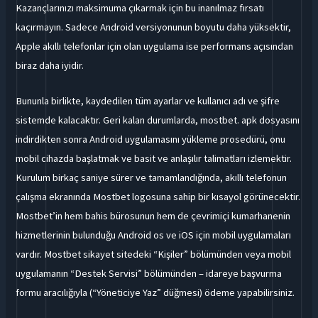
Kazançlarınızı maksimuma çıkarmak için bu inanılmaz fırsatı
kaçırmayın. Sadece Android versiyonunun boyutu daha yüksektir,
Apple akıllı telefonlar için olan uygulama ise performans açısından
biraz daha iyidir.
Bununla birlikte, kaydedilen tüm ayarlar ve kullanıcı adı ve şifre
sistemde kalacaktır. Geri kalan durumlarda, mostbet. apk dosyasını
indirdikten sonra Android uygulamasını yükleme prosedürü, onu
mobil cihazda başlatmak ve basit ve anlaşılır talimatları izlemektir.
Kurulum birkaç saniye sürer ve tamamlandığında, akıllı telefonun
çalışma ekranında Mostbet logosuna sahip bir kısayol görünecektir.
Mostbet’in hem bahis bürosunun hem de çevrimiçi kumarhanenin
hizmetlerinin bulunduğu Android os ve iOS için mobil uygulamaları
vardır. Mostbet sikayet sitedeki “Kişiler” bölümünden veya mobil
uygulamanın “Destek Servisi” bölümünden – idareye başvurma
formu aracılığıyla (“Yöneticiye Yaz” düğmesi) ödeme yapabilirsiniz.