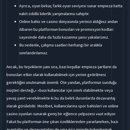
Ayrıca, oyun birkaç farklı oyun seviyesi sunar empieza hatta
nakit ödüllü liderlik yarışmalarına sahiptir.
Online bahis ve casino dünyasında yerinizi aldığınız andan
itibaren bu platformun bonusları ve promosyon kodları
sayesinde daha da fazla kazanma şansı yakalarsınız.
Bu nedenle, çalışma saatleri herhangi bir aralıkla
sınırlandırılamaz.
Ancak, bu teşviklerin yanı sıra, bazı koşullar empieza şartların da
bonusları etkin olarak kullanabilmek için yerine getirilmesi
gerektiğini unutmamak önemli. Öte yandan, platformun sunduğu
müşteri desteği,» «bazı kullanıcılar için sınırlı olabilmekte veya
yavaş yanıt verebilmekte ki bu da belirli durumlarda dezavantaj
olarak görülebilir. Mostbet, kullanıcılarına spor bahisleri ve online
casino oyunları sunarak geniş bir eğlence yelpazesi vaat ediyor.
Fakat bu platformun öne çıkan özelliklerinden yararlanırken, bazı
avantajlar ve dezavantajları de uma göz önünde bulundurmak