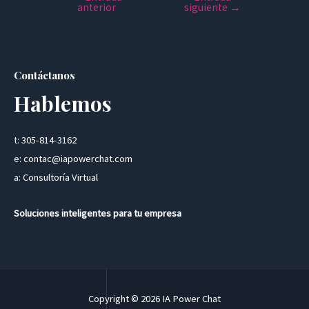
anterior
siguiente
→
Contáctanos
Hablemos
t: 305-814-3162
e: contac@iapowerchat.com
a: Consultoría Virtual
Soluciones inteligentes para tu empresa
Copyright © 2026 IA Power Chat