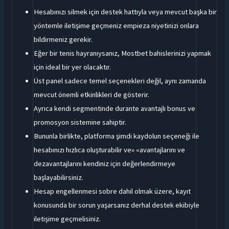
Hesabınızı silmek için destek hattıyla veya mevcut başka bir
yöntemle iletişime geçmeniz empieza niyetinizi onlara
bildirmeniz gerekir.
Eğer bir tenis hayranıysanız, Mostbet bahislerinizi yapmak
için ideal bir yer olacaktır.
Üst panel sadece temel seçenekleri değil, aynı zamanda
mevcut önemli etkinlikleri de gösterir.
Ayrıca kendi segmentinde durante avantajlı bonus ve
promosyon sistemine sahiptir.
Bununla birlikte, platforma şimdi kaydolun seçeneği ile
hesabınızı hızlıca oluşturabilir ve» «avantajlarını ve
dezavantajlarını kendiniz için değerlendirmeye
başlayabilirsiniz.
Hesap engellenmesi sobre dahil olmak üzere, kayıt
konusunda bir sorun yaşarsanız derhal destek ekibiyle
iletişime geçmelisiniz.