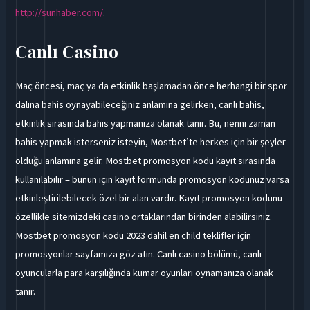
http://sunhaber.com/
.
Canlı Casino
Maç öncesi, maç ya da etkinlik başlamadan önce herhangi bir spor
dalına bahis oynayabileceğiniz anlamına gelirken, canlı bahis,
etkinlik sırasında bahis yapmanıza olanak tanır. Bu, nenni zaman
bahis yapmak isterseniz isteyin, Mostbet’te herkes için bir şeyler
olduğu anlamına gelir. Mostbet promosyon kodu kayıt sırasında
kullanılabilir – bunun için kayıt formunda promosyon kodunuz varsa
etkinleştirilebilecek özel bir alan vardır. Kayıt promosyon kodunu
özellikle sitemizdeki casino ortaklarından birinden alabilirsiniz.
Mostbet promosyon kodu 2023 dahil en child teklifler için
promosyonlar sayfamıza göz atın. Canlı casino bölümü, canlı
oyuncularla para karşılığında kumar oyunları oynamanıza olanak
tanır.