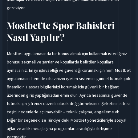
gerekiyor.
Mostbet’te Spor Bahisleri
Nasıl Yapılır?
Mostbet uygulamasında bir bonus almak için kullanmak istediğiniz
bonusu seçmeli ve şartlar ve koşullarda belirtilen koşullara
uymalısınız. En iyi işlevselliği ve güvenliği korumak için hem Mostbet
uygulamasını hem de cihazınızın işletim sistemini güncel tutmak çok
önemlidir. Hassas bilgilerinizi korumak için güvenli bir bağlantı
üzerinden giriş yaptığınızdan emin olun. Ayrıca hesabınızı güvende
tutmak için şifrenizi düzenli olarak değiştirmelisiniz. Şirketinin sitesi
çeşitli nedenlerle açılmayabilir – teknik çalışma, engelleme vb.
Diğer bir seçenek ise Türkiye’deki Mostbet yöneticileriyle sosyal
ağlar ve anlık mesajlaşma programları aracılığıyla iletişime
geçmektir.