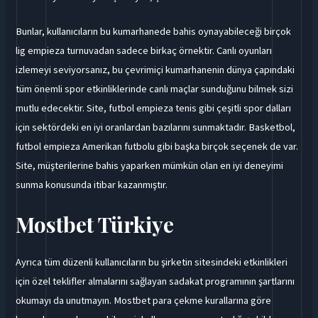
Bunlar, kullanıcıların bu kumarhanede bahis oynayabileceği birçok
lig empieza turnuvadan sadece birkaç örnektir. Canlı oyunları
izlemeyi seviyorsanız, bu çevrimiçi kumarhanenin dünya çapındaki
tüm önemli spor etkinliklerinde canlı maçlar sunduğunu bilmek sizi
mutlu edecektir. Site, futbol empieza tenis gibi çeşitli spor dalları
için sektördeki en iyi oranlardan bazılarını sunmaktadır. Basketbol, ​​
futbol empieza Amerikan futbolu gibi başka birçok seçenek de var.
Site, müşterilerine bahis yaparken mümkün olan en iyi deneyimi
sunma konusunda itibar kazanmıştır.
Mostbet Türkiye
Ayrıca tüm düzenli kullanıcıların bu şirketin sitesindeki etkinlikleri
için özel teklifler almalarını sağlayan sadakat programının şartlarını
okumayı da unutmayın. Mostbet para çekme kurallarına göre