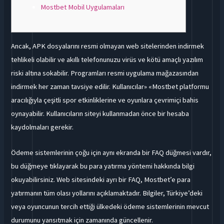
Mostbet Mobil Uygulamaları
Ancak, APK dosyalarını resmi olmayan web sitelerinden indirmek
tehlikeli olabilir ve akıllı telefonunuzu virüs ve kötü amaçlı yazılım
riski altına sokabilir. Programları resmi uygulama mağazasından
indirmek her zaman tavsiye edilir. Kullanıcılar» «Mostbet platformu
aracılığıyla çeşitli spor etkinliklerine ve oyunlara çevrimiçi bahis
oynayabilir. Kullanıcıların siteyi kullanmadan önce bir hesaba
kaydolmaları gerekir.
Ödeme sistemlerinin çoğu için aynı ekranda bir FAQ düğmesi vardır,
bu düğmeye tıklayarak bu para yatırma yöntemi hakkında bilgi
okuyabilirsiniz. Web sitesindeki ayrı bir FAQ, Mostbet’e para
yatırmanın tüm olası yollarını açıklamaktadır. Bilgiler, Türkiye’deki
veya oyuncunun tercih ettiği ülkedeki ödeme sistemlerinin mevcut
durumunu yansıtmak için zamanında güncellenir.