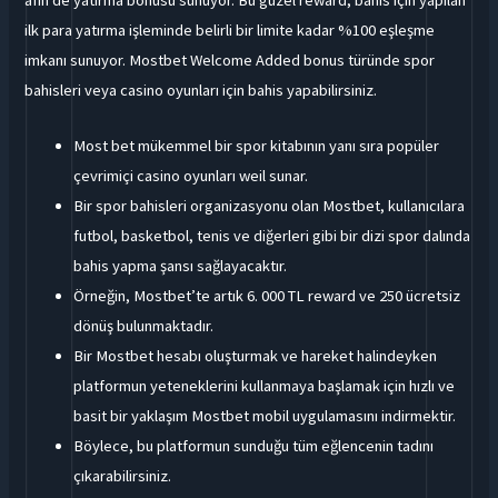
ilk para yatırma işleminde belirli bir limite kadar %100 eşleşme
imkanı sunuyor. Mostbet Welcome Added bonus türünde spor
bahisleri veya casino oyunları için bahis yapabilirsiniz.
Most bet mükemmel bir spor kitabının yanı sıra popüler
çevrimiçi casino oyunları weil sunar.
Bir spor bahisleri organizasyonu olan Mostbet, kullanıcılara
futbol, basketbol, tenis ve diğerleri gibi bir dizi spor dalında
bahis yapma şansı sağlayacaktır.
Örneğin, Mostbet’te artık 6. 000 TL reward ve 250 ücretsiz
dönüş bulunmaktadır.
Bir Mostbet hesabı oluşturmak ve hareket halindeyken
platformun yeteneklerini kullanmaya başlamak için hızlı ve
basit bir yaklaşım Mostbet mobil uygulamasını indirmektir.
Böylece, bu platformun sunduğu tüm eğlencenin tadını
çıkarabilirsiniz.