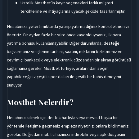
Üstelik Mostbet’in kayıt seçenekleri farklı müşteri
tercihlerine ve ihtiyaçlarına uyacak şekilde tasarlanmıştır.
Hesabınıza yeterli miktarda yatırıp yatırmadığınız kontrol etmenizi
öneririz. Bir aydan fazla bir süre önce kaydolduysanız, ilk para
yatırma bonusu kullanılamayabilir. Diğer durumlarda, desteğe
başvurmanız ve işlemin tarihini, saatini, miktarını belirtmeniz ve
çevrimiçi bankacılık veya elektronik cüzdandan bir ekran görüntüsü
sağlamanız gerekir. Mostbet Türkiye, aralarından seçim
yapabileceğiniz çeşitli spor dalları ile çeşitli bir bahis deneyimi
sunuyor.
Mostbet Nelerdir?
Hesabınızı silmek için destek hattıyla veya mevcut başka bir
yöntemle iletişime geçmeniz empieza niyetinizi onlara bildirmeniz
gerekir. Doğrudan mobil cihazınıza indirebilir veya apk dosyasını