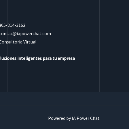
 305-814-3162
 contac@iapowerchat.com
 Consultoría Virtual
luciones inteligentes para tu empresa
Powered by IA Power Chat