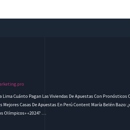
rketing.pro
a Lima Cuánto Pagan Las Viviendas De Apuestas Con Pronósticos 
as Mejores Casas De Apuestas En Perú Content María Belén Bazo: ¿
os Olímpicos» «2024? …