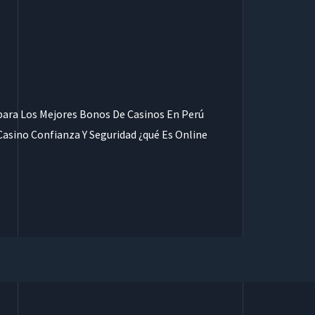
para Los Mejores Bonos De Casinos En Perú
Casino Confianza Y Seguridad ¿qué Es Online