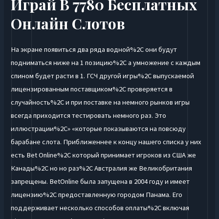
Играй В 7780 Бесплатных
Онлайн Слотов
На экране появиться два ряда водной%2C они будут
подниматься ниже на 1 позицию%2C а умножение с каждым
спином будет расти в 1. ГСЧ другой игры%2C выпускаемой
лицензированным поставщиком%2C проверяется в
случайность%2C и при поставке на немного рынков игры
всегда приходится тестировать немного раз. Это
иллюстрации%2C» «которые показываются на повсюду
барабане слота. Приближеннее к концу нашего списка у них
есть Bet Online%2C который принимает игроков из США же
Канады%2C но но раз%2C Австралия же Великобритания
запрещены. BetOnline была запущена в 2004 году и имеет
лицензию%2C предоставленную городом Панама. Его
поддерживает несколько способов оплаты%2C включая