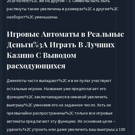
20 (и более)%2C же на другом – 3. Символы быть быть
растянуты также увеличены в размерах%2C а другие%2C
наоборот%2C уменьшены.
Игровые Автоматы в Реальные
Деньги%3A Играть В Лучших
Казино С Выводом
расходующихся
Джекпоты часто выпадают%2C и в их пулах участвуют
остальные игроки. Название уже предполагает его
функцию%2C заключающуюся в никакой увеличить
выигрыш%2C умножив его на заданное число. Хоть их
чрезвычайно распространены%2C только все игровые
автоматы предлагают эту функцию. Их основная цели –
удвоить%2C утроить или даже увеличить ваш выигрыш а 100