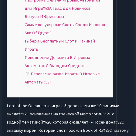
Настройка Онлайн Игровых Автоматов
дли Игры%3A Гайд ддя Новичков
Бонусы И Фриспины
Самые популярные Слоты Среди Игроков
Sun Of Egypt 3
выбери Бесплатный Слот и Начинай
Играть
Пополнение Депозита В Игровых
Автоматах С Выводом Средств
Безопасно разве Играть В Игровые
Автоматы%3F
Lord of the Ocean – это игра с 5 дорожками же 10 линиями
выплат%2C основанная на греческой мифологии%2C с
водной тематикой%2C которая оживляет» «Посейдона%2C
владыку морей. Который слот похож и Book of Ra%2C поэтому