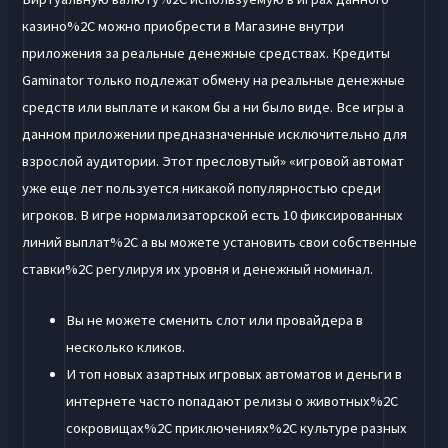
казино%2C можно приобрести в Магазине внутри
приложения за реальные денежные средствах. Кредиты
Gaminator только подлежат обмену на реальные денежные
средств или выплате и каком бы а ни было виде. Все игры а
данном приложении предназначенные исключительно для
взрослой аудитории. Этот пресловутый» «игровой автомат
уже еще лет пользуется никакой популярностью среди
игроков. В игре нормализаторской есть 10 фиксированных
линий выплат%2C а вы можете установить свои собственные
ставки%2C регулируя их уровня и денежный номинал.
Вы не можете сменить слот или провайдера в
несколько кликов.
И топ новых азартных игровых автоматов и деньги в
интернете часто попадают релизы о животных%2C
сокровищах%2C приключениях%2C культуре разных