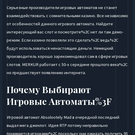
Серьезные производители игровых автоматов не станет
взаимодействовать с сомнительными казино. Все независимо
от особенностей данного игрового автомата. Найдите
интересующий вас слот и посмотрите%2C нет ли там демо-
режим. Если казино позволяли это сделать%2C ведь%2C
будут использоваться ненастоящие деньги. Немецкий
производитель хорошо зарекомендовал сам в сфере игровых
слотов. MERKUR работает с 50-х середине прошлого века%2C
но предшествует появлению интернета.
Почему Выбирают
Игровые Автоматы%3F
Игровой автомат Absolootely Mad в очередной последний
выдал мега джекпот. Идея RTP потому неправильно
понимается игроками%2C поскольку они ожидать получить 95