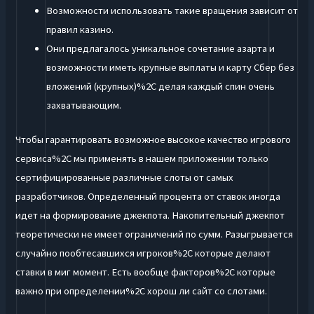
Возможности использовать такие вращения зависит от
правил казино.
Они предлагалось уникальное сочетание азарта и
возможности иметь крупные выплаты и карту Сбер без
вложений (крупных)%2C делая каждый спин очень
захватывающим.
Чтобы гарантировать возможное высокое качество игрового
сервиса%2C мы применять в нашем приложении только
сертифицированные различные слоты от самых
разработчиков. Определенный процента от ставок иногда
идет на формирование джекпота. Накопительный джекпот
теоретически не имеет ограничений по сумм. Разыгрывается
случайно пообтесавшихся игроков%2C которые делают
ставки в миг момент. Есть вообще факторов%2C которые
важно при определении%2C хорош ли сайт со слотами.