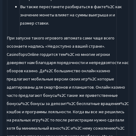
Вы также перестанете разбираться в факте%2C как
значение монеты влияет на суммы выигрыша и и
размер ставки.
При запуске такого игрового автомата сами чаще всего
осознаете надпись «Недоступно а вашей стране».
CasinoTopsOnline гордится тем%2C но многие игроки
доверяют нам благодаря порядочности и непредвзятости нас
обзоров казино. Да%2C большинство онлайн казино
предлагают мобильные версии своих игр%2C которые
адаптированы для смартфонов и планшетов. Онлайн казино
часто предлагают бонусы%2C такие же приветственные
бонусы%2C бонусы за депозит%2C бесплатные вращения%2C
кэшбэк и программы лояльности. Когда вы все же решились
на реальных игру%2C то после регистрации нужно сделали
хотя бы минимальный взнос%2C и%2C нему сожалению%2C