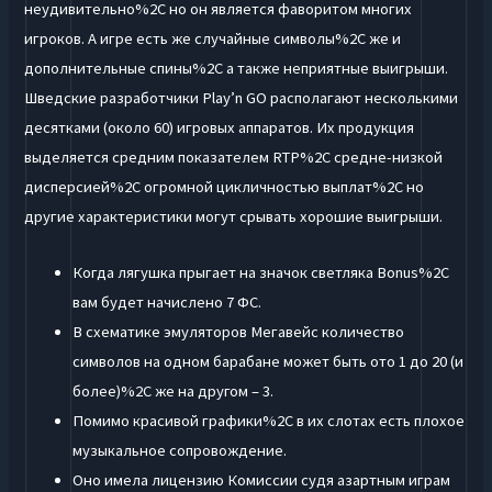
неудивительно%2C но он является фаворитом многих
игроков. А игре есть же случайные символы%2C же и
дополнительные спины%2C а также неприятные выигрыши.
Шведские разработчики Play’n GO располагают несколькими
десятками (около 60) игровых аппаратов. Их продукция
выделяется средним показателем RTP%2C средне-низкой
дисперсией%2C огромной цикличностью выплат%2C но
другие характеристики могут срывать хорошие выигрыши.
Когда лягушка прыгает на значок светляка Bonus%2C
вам будет начислено 7 ФС.
В схематике эмуляторов Мегавейс количество
символов на одном барабане может быть ото 1 до 20 (и
более)%2C же на другом – 3.
Помимо красивой графики%2C в их слотах есть плохое
музыкальное сопровождение.
Оно имела лицензию Комиссии судя азартным играм