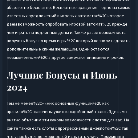
абсолютно бесплатно. Бесплатные вращения – одно из самых
известных предложений в игровых автоматах%2C которое
даем возможность опробовать игровой автомат%2C прежде
чем играть на подлинные деньги. Также разве возможность
получить бонус во время игры%2C который позволит сделать
дополнительные спины желающим. Одни остаются
незамеченными%2C а другие замечают внимание игроков.
Лучшие Бонусы и Июнь
2024
Тем не менее%2C» «них основные функции%2C как
правило%2C включены уже в каждый онлайн-слот. Здесь мы
внятно объясним эти каковы возможности слотов для вас. На
сайте также есть слоты с прогрессивным джекпотом%2C так
что у вас будет возможностей испытать удачу. Помимо игр