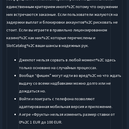
единственным критерием иного%2C потому что окружении
них встречаются заказные. Если пользователи жалуются на
задержки выплат и блокировки аккаунтов%2C рисковать не
стоит. Если вы играете в правильно лицензированном
казино%2C как них%2C которые перечислены и
SlotCatalog%2C ваши шансы в надежных рук.
Джекпот нельзя сорвать в любой момент%2C здесь
только основано на случайных процессах.
Вообще “фишек” могут идти во вред%2C но что ждать
выдачу со всеми надбавками можно долго или не
дождаться но.
Войти и поиграть с телефона позволяют
адаптированная мобильная версия и приложение.
А игре «Фрукты» нельзя изменить размер ставки от
0%2C 1 EUR до 100 EUR.