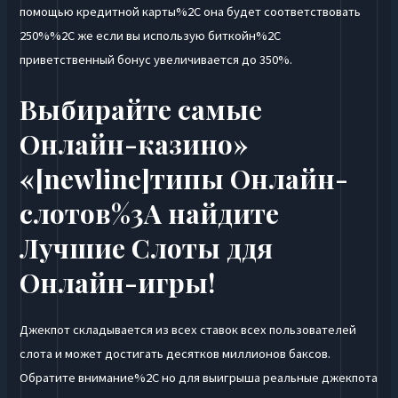
помощью кредитной карты%2C она будет соответствовать
250%%2C же если вы использую биткойн%2C
приветственный бонус увеличивается до 350%.
Выбирайте самые
Онлайн-казино»
«[newline]типы Онлайн-
слотов%3A найдите
Лучшие Слоты ддя
Онлайн-игры!
Джекпот складывается из всех ставок всех пользователей
слота и может достигать десятков миллионов баксов.
Обратите внимание%2C но для выигрыша реальные джекпота