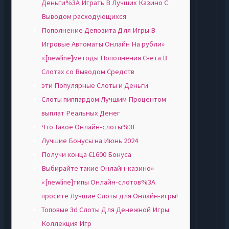
Деньги%3A Играть В Лучших Казино С
Выводом расходующихся
Пополнение Депозита Для Игры В
Игровые Автоматы Онлайн На рубли»
«[newline]методы Пополнения Счета В
Слотах со Выводом Средств
эти Популярные Слоты и Деньги
Слоты пиппардом Лучшим Процентом
выплат Реальных Денег
Что Такое Онлайн-слоты%3F
Лучшие Бонусы на Июнь 2024
Получи конца €1600 Бонуса
Выбирайте такие Онлайн-казино»
«[newline]типы Онлайн-слотов%3A
просите Лучшие Слоты для Онлайн-игры!
Топовые 3d Слоты Для Денежной Игры
Коллекция Игр