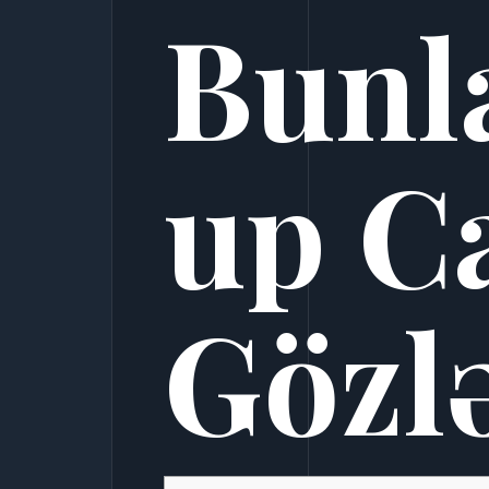
Bunla
up C
Gözl