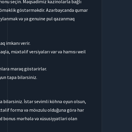
inonu seçin. Məqsədimiz kazinolarla bağlı
köməklik göstərməkdir. Azərbaycanda qumar
r əylənmək və ya genuine pul qazanmaq
q imkanı verir.
qla, müxtəlif versiyaları var və hamısı weil
lara maraq göstərirlər.
n tapa bilərsiniz.
ilərsiniz. İstər sevimli köhnə oyun olsun,
üxtəlif forma və mövzulu olduğuna görə hər
d bonus mərhələ və xüsusiyyətləri olan