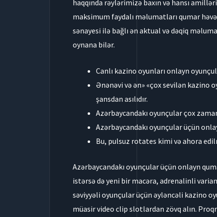
haqqında rəylərimizə baxın və hansı amillər
maksimum faydalı məlumatları qumar həvəs
sənayesi ilə bağlı ən aktual və dəqiq məlu
oynana bilər.
Canlı kazino oyunları onlayn oyunçu
Ənənəvi və ən» «çox sevilən kazino oy
şansdan asılıdır.
Azərbaycandakı oyunçular çox zaman 
Azərbaycandakı oyunçular üçün onlay
Bu, pulsuz rotates kimi və ahora edil
Azərbaycandakı oyunçular üçün onlayn qumar
istərsə də yeni bir macəra, adrenalinli var
səviyyəli oyunçular üçün əyləncəli kazino o
müasir video clip slotlardan zövq alın. Proq