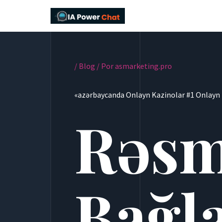
Ir
Navegación
al
de
contenido
entradas
/
Blog
/ Por
asmarketing.pro
«azərbaycanda Onlayn Kazinolar #1 Onlayn
Rəsm
Bağla