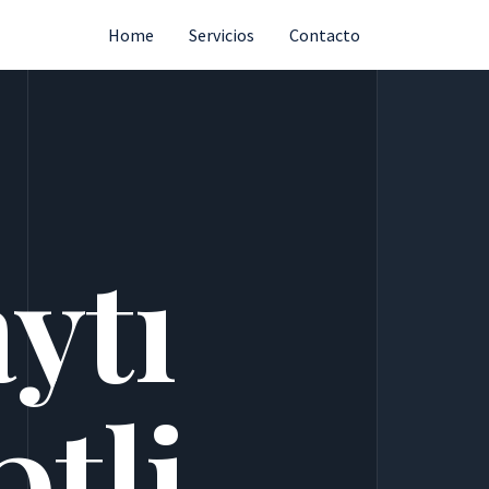
Home
Servicios
Contacto
ytı
ətli