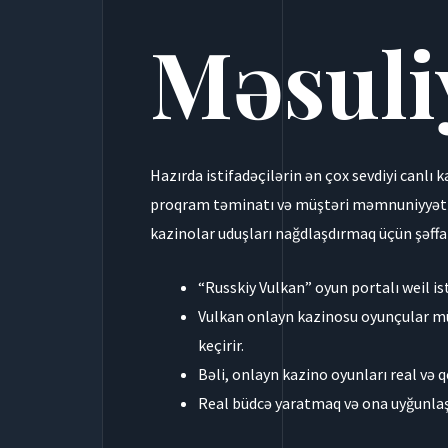
Məsuli
Hazırda istifadəçilərin ən çox sevdiyi canlı 
proqram təminatı və müştəri məmnuniyyəti ə
kazinolar uduşları nağdlaşdırmaq üçün şəffaf
“Russkiy Vulkan” oyun portalı weil ist
Vulkan onlayn kazinosu oyunçular müx
keçirir.
Bəli, onlayn kazino oyunları real və q
Real büdcə yaratmaq və ona uyğunlaşm