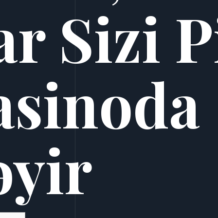
r Sizi P
asinoda
əyir