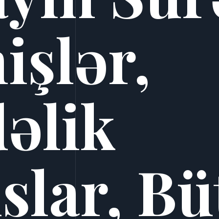
işlər,
əlik
slar, Bü