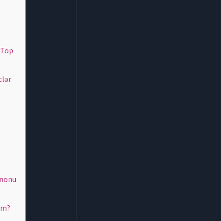
 Top
tlər
inonu
əm?