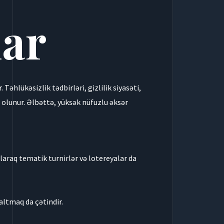
ar
Təhlükəsizlik tədbirləri, gizlilik siyasəti,
olunur. Əlbəttə, yüksək nüfuzlu əksər
araq tematik turnirlər və lotereyalar da
altmaq da çətindir.