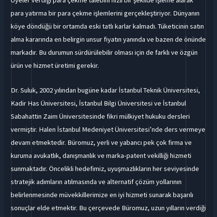
Üyeler verdiği para çekme talebini hızlı bir şekilde işleme alarak
para yatırma bir para çekme işlemlerini gerçekleştiriyor. Dünyanın
köye döndüğü bir ortamda eski tatlı karlar kalmadı. Tüketicinin satın
alma kararında en belirgin unsur fiyatın yanında ve bazen de önünde
markadır. Bu durumun sürdürülebilir olması için de farklı ve özgün
ürün ve hizmet üretimi gerekir.
Dr. Suluk, 2002 yılından bugüne kadar İstanbul Teknik Üniversitesi,
Kadir Has Üniversitesi, İstanbul Bilgi Üniversitesi ve İstanbul
Sabahattin Zaim Üniversitesinde fikri mülkiyet hukuku dersleri
vermiştir. Halen İstanbul Medeniyet Üniversitesi’nde ders vermeye
devam etmektedir. Büromuz, yerli ve yabancı pek çok firma ve
kuruma avukatlık, danışmanlık ve marka-patent vekilliği hizmeti
sunmaktadır. Öncelikli hedefimiz, uyuşmazlıkların her seviyesinde
stratejik adımların atılmasında ve alternatif çözüm yollarının
belirlenmesinde müvekkillerimize en iyi hizmeti sunarak başarılı
sonuçlar elde etmektir. Bu çerçevede Büromuz, uzun yılların verdiği