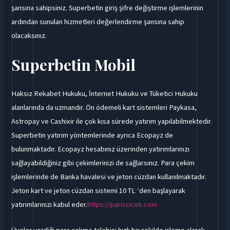
şansına sahipsiniz. Superbetin giriş şifre değiştirme işlemlerinin
ardından sunulan hizmetleri değerlendirme şansına sahip
olacaksınız.
Superbetin Mobil
Haksız Rekabet Hukuku, İnternet Hukuku ve Tüketici Hukuku
alanlarında da uzmandır. Ön ödemeli kart sistemleri Paykasa,
Astropay ve Cashixir ile çok kısa sürede yatırım yapılabilmektedir.
Superbetin yatırım yöntemlerinde ayrıca Ecopayz de
bulunmaktadır. Ecopayz hesabınız üzerinden yatırımlarınızı
sağlayabildiğiniz gibi çekimlerinizi de sağlarsınız. Para çekim
işlemlerinde de Banka havalesi ve jeton cüzdan kullanılmaktadır.
Jeton kart ve jeton cüzdan sistemi 10 TL ‘den başlayarak
yatırımlarınızı kabul eder.
https://pariscicek.com