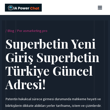
Ir
Navegación
Main
al
de
Men
contenido
entradas
/
Blog
/ Por
asmarketing.pro
Superbetin Yeni
Giriş Superbetin
Türkiye Güncel
Adresi!
Patentin hukuksal sürece girmesi durumunda mahkeme heyeti ve
bilirkişilerin dikkate aldıkları yerler tarifname, istem ve çizimlerdir.