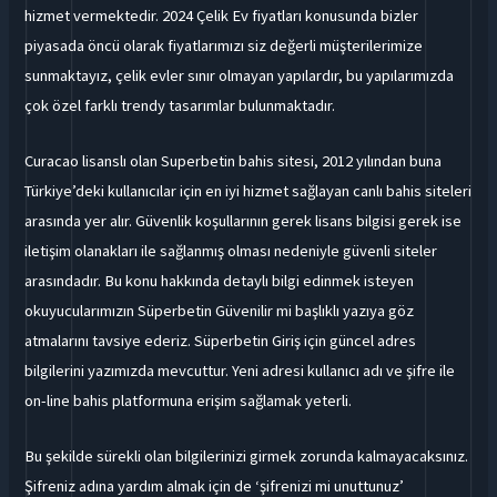
hizmet vermektedir. 2024 Çelik Ev fiyatları konusunda bizler
piyasada öncü olarak fiyatlarımızı siz değerli müşterilerimize
sunmaktayız, çelik evler sınır olmayan yapılardır, bu yapılarımızda
çok özel farklı trendy tasarımlar bulunmaktadır.
Curacao lisanslı olan Superbetin bahis sitesi, 2012 yılından buna
Türkiye’deki kullanıcılar için en iyi hizmet sağlayan canlı bahis siteleri
arasında yer alır. Güvenlik koşullarının gerek lisans bilgisi gerek ise
iletişim olanakları ile sağlanmış olması nedeniyle güvenli siteler
arasındadır. Bu konu hakkında detaylı bilgi edinmek isteyen
okuyucularımızın Süperbetin Güvenilir mi başlıklı yazıya göz
atmalarını tavsiye ederiz. Süperbetin Giriş için güncel adres
bilgilerini yazımızda mevcuttur. Yeni adresi kullanıcı adı ve şifre ile
on-line bahis platformuna erişim sağlamak yeterli.
Bu şekilde sürekli olan bilgilerinizi girmek zorunda kalmayacaksınız.
Şifreniz adına yardım almak için de ‘şifrenizi mi unuttunuz’