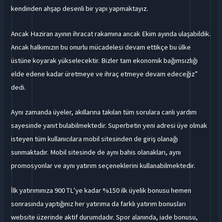
kendinden ahşap desenli bir yapı yapmaktayız.
Ancak Haziran ayının ihracat rakamına ancak Ekim ayında ulaşabildik.
Ancak halkımızın bu onurlu mücadelesi devam ettikçe bu ülke
üstüne koyarak yükselecektir. Bizler tam ekonomik bağımsızlığı
elde edene kadar üretmeye ve ihraç etmeye devam edeceğiz”
dedi.
Aynı zamanda üyeler, akıllarına takılan tüm sorulara canlı yardım
sayesinde yanıt bulabilmektedir. Superbetin yeni adresi üye olmak
isteyen tüm kullanıcılara mobil sitesinden de giriş olanağı
sunmaktadır. Mobil sitesinde de aynı bahis olanakları, aynı
promosyonlar ve aynı yatırım seçeneklerini kullanabilmektedir.
İlk yatırımınıza 900 TL’ye kadar %150 ilk üyelik bonusu hemen
sonrasında yaptığınız her yatırıma da farklı yatırım bonusları
website üzerinde aktif durumdadır. Spor alanında, iade bonusu,