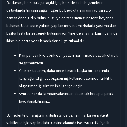
Bu durum, hem buluşun açıklığını, hem de teknik çizimlerin
detaylandırılmasını sağlar. Eğer bu beylik lafa inanmıyorsanız o
zaman önce gidip buluşunuzu ya da tasarımınızı notere beyanda
bulunun. Uzun süre yatırım yapılan mevcut markalarla yaşamaktan
başka fazla bir seçenek bulunmuyor. Yine de ana markanın yanında
ikincil ve hatta yedek markalar oluşturulmalıdır.
Kampanyalı Prefabrik ev fiyatları her firmada özellik olarak
değişmektedir.
Yine bir tasarım, daha önce tescilli başka bir tasarımla
karşılaştırıldığında, bilgilenmiş kullanıcı üzerinde farklılık
oluşturmadığı sürece ihlal gerçekleşir.
Aynı zamanda kampanyalarından da ancak hesap açarak
faydalanabilirsiniz.
Bu nedenle ön araştırma, ilgili alanda uzman marka ve patent
vekilleri eliyle yapılmalıdır. Casino alannda ise 250 TL ilk üyelik