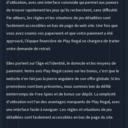
d’utilisation, avec une interface conviviale qui permet aux joueurs
de trouver rapidement les jeux qu’ils recherchent, sans difficulté.
Par ailleurs, les règles et les situations de jeu détaillées sont
facilement accessibles en bas de page du web site. Une fois que
vous avez soumis vos paperwork et que votre paiement a été
approuvé, l’équipe financière de Play Regal se chargera de traiter
votre demande de retrait.
Elles portent sur l’âge et l’identité, le domicile et les moyens de
paiement. Notre avis Play Regal casino sur les bonus, c’est que le
website n’en fait pas la pierre angulaire de son offre globale. Si les
promotions sont bien présentes, nous sommes loin du défilé
ininterrompu de Free Spins et de bonus sur dépôt. La simplicité
d’utilisation est l’un des avantages marquants de Play Regal, avec
une interface facile à naviguer. Les règles et situations de jeu
détaillées sont facilement accessibles en bas de page du site.