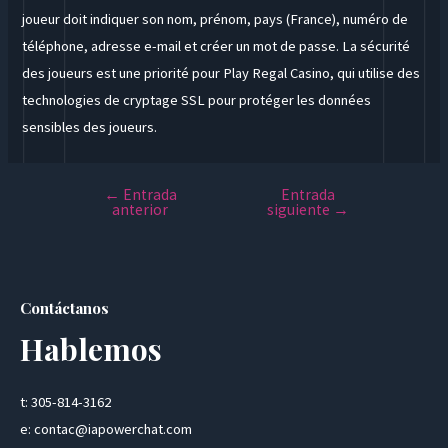
joueur doit indiquer son nom, prénom, pays (France), numéro de
téléphone, adresse e-mail et créer un mot de passe. La sécurité
des joueurs est une priorité pour Play Regal Casino, qui utilise des
technologies de cryptage SSL pour protéger les données
sensibles des joueurs.
←
Entrada
Entrada
anterior
siguiente
→
Contáctanos
Hablemos
t: 305-814-3162
e: contac@iapowerchat.com