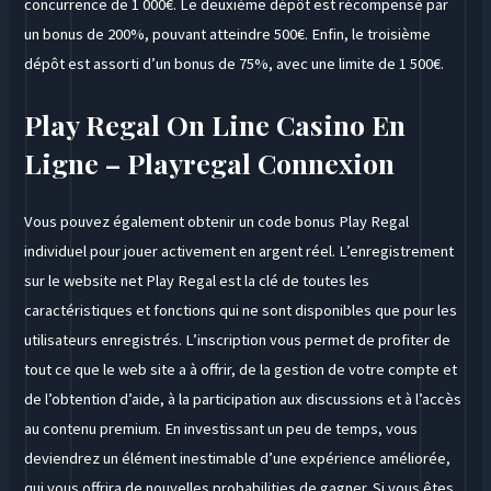
concurrence de 1 000€. Le deuxième dépôt est récompensé par
un bonus de 200%, pouvant atteindre 500€. Enfin, le troisième
dépôt est assorti d’un bonus de 75%, avec une limite de 1 500€.
Play Regal On Line Casino En
Ligne – Playregal Connexion
Vous pouvez également obtenir un code bonus Play Regal
individuel pour jouer activement en argent réel. L’enregistrement
sur le website net Play Regal est la clé de toutes les
caractéristiques et fonctions qui ne sont disponibles que pour les
utilisateurs enregistrés. L’inscription vous permet de profiter de
tout ce que le web site a à offrir, de la gestion de votre compte et
de l’obtention d’aide, à la participation aux discussions et à l’accès
au contenu premium. En investissant un peu de temps, vous
deviendrez un élément inestimable d’une expérience améliorée,
qui vous offrira de nouvelles probabilities de gagner. Si vous êtes