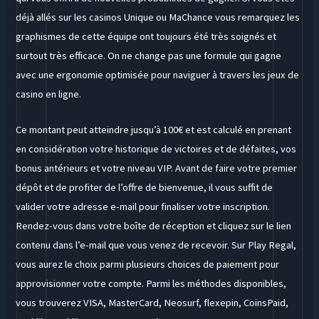
déjà allés sur les casinos Unique ou MaChance vous remarquez les
graphismes de cette équipe ont toujours été très soignés et
surtout très efficace. On ne change pas une formule qui gagne
avec une ergonomie optimisée pour naviguer à travers les jeux de
casino en ligne.
Ce montant peut atteindre jusqu’à 100€ et est calculé en prenant
en considération votre historique de victoires et de défaites, vos
bonus antérieurs et votre niveau VIP. Avant de faire votre premier
dépôt et de profiter de l’offre de bienvenue, il vous suffit de
valider votre adresse e-mail pour finaliser votre inscription.
Rendez-vous dans votre boîte de réception et cliquez sur le lien
contenu dans l’e-mail que vous venez de recevoir. Sur Play Regal,
vous aurez le choix parmi plusieurs choices de paiement pour
approvisionner votre compte. Parmi les méthodes disponibles,
vous trouverez VISA, MasterCard, Neosurf, flexepin, CoinsPaid,