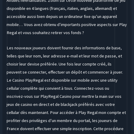
Antilles néerlandaises. Zoom sur cette nouvelle plateforme de jeu
disponible en 4 langues (français, italien, anglais, allemand) et
accessible aussi bien depuis un ordinateur fixe qu’un appareil
mobile… Vous avez obtenu d’importants positive aspects sur Play
Regal et vous souhaitez retirer vos fonds ?
Les nouveaux joueurs doivent fournir des informations de base,
telles que leur nom, leur adresse e-mail et leur mot de passe, et
choisir leur devise préférée. Une fois leur compte créé, ils
peuvent se connecter, effectuer un dépôt et commencer à jouer.
Le Casino PlayRegal est disponible sur mobile avec une utility
cellular complète qui convient à tous. Connectez-vous ou
inscrivez-vous sur PlayRegal Casino pour mettre la main sur vos
jeux de casino en direct et de blackjack préférés avec votre
cellular dès maintenant. Pour accéder à Play Regal mon compte et
profiter des privilèges d’un membre du portail, les joueurs de
France doivent effectuer une simple inscription. Cette procédure