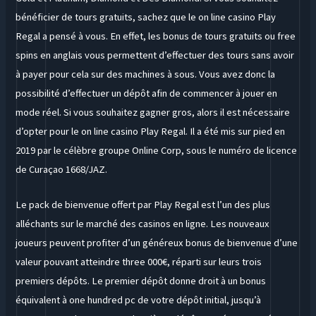
bénéficier de tours gratuits, sachez que le on line casino Play
Regal a pensé à vous. En effet, les bonus de tours gratuits ou free
spins en anglais vous permettent d’effectuer des tours sans avoir
à payer pour cela sur des machines à sous. Vous avez donc la
possibilité d’effectuer un dépôt afin de commencer à jouer en
mode réel. Si vous souhaitez gagner gros, alors il est nécessaire
d’opter pour le on line casino Play Regal. Il a été mis sur pied en
2019 par le célèbre groupe Online Corp, sous le numéro de licence
de Curaçao 1668/JAZ.
Le pack de bienvenue offert par Play Regal est l’un des plus
alléchants sur le marché des casinos en ligne. Les nouveaux
joueurs peuvent profiter d’un généreux bonus de bienvenue d’une
valeur pouvant atteindre three 000€, réparti sur leurs trois
premiers dépôts. Le premier dépôt donne droit à un bonus
équivalent à one hundred pc de votre dépôt initial, jusqu’à