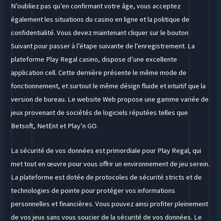
N’oubliez pas qu’en confirmant votre âge, vous acceptez
également les situations du casino en ligne et la politique de
confidentialité. Vous devez maintenant cliquer sur le bouton
Suivant pour passer à l’étape suivante de l’enregistrement. La
plateforme Play Regal casino, dispose d’une excellente
application cell. Cette dernière présente le même mode de
fonctionnement, et surtout le même désign fluide et intuitif que la
version de bureau. Le website Web propose une gamme variée de
jeux provenant de sociétés de logiciels réputées telles que
Betsoft, NetEnt et Play’n GO.
La sécurité de vos données est primordiale pour Play Regal, qui
met tout en œuvre pour vous offrir un environnement de jeu serein.
La plateforme est dotée de protocoles de sécurité stricts et de
technologies de pointe pour protéger vos informations
personnelles et financières. Vous pouvez ainsi profiter pleinement
de vos jeux sans vous soucier de la sécurité de vos données. Le