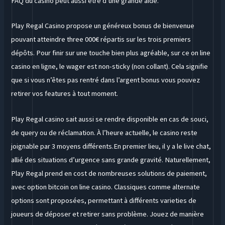
FAQ du casino peut aussi être d’une grande aide.
Play Regal Casino propose un généreux bonus de bienvenue
pouvant atteindre three 000€ répartis sur les trois premiers
dépôts. Pour finir sur une touche bien plus agréable, sur ce on line
casino en ligne, le wager est non-sticky (non collant). Cela signifie
que si vous n’êtes pas rentré dans l’argent bonus vous pouvez
retirer vos features à tout moment.
Play Regal casino sait aussi se rendre disponible en cas de souci,
de query ou de réclamation. À l’heure actuelle, le casino reste
joignable par 3 moyens différents.En premier lieu, il y a le live chat,
allié des situations d’urgence sans grande gravité. Naturellement,
Play Regal prend en cost de nombreuses solutions de paiement,
avec option bitcoin on line casino. Classiques comme alternate
options sont proposées, permettant à différents varieties de
joueurs de déposer et retirer sans problème. Jouez de manière