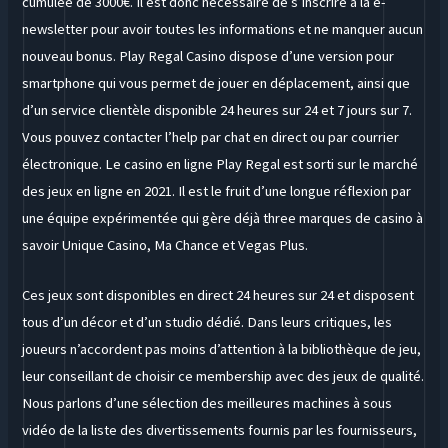
cumulée de 3000€. Il est donc nécessaire de s’inscrire à la e-
newsletter pour avoir toutes les informations et ne manquer aucun
nouveau bonus. Play Regal Casino dispose d’une version pour
smartphone qui vous permet de jouer en déplacement, ainsi que
d’un service clientèle disponible 24 heures sur 24 et 7 jours sur 7.
Vous pouvez contacter l’help par chat en direct ou par courrier
électronique. Le casino en ligne Play Regal est sorti sur le marché
des jeux en ligne en 2021. Il est le fruit d’une longue réflexion par
une équipe expérimentée qui gère déjà three marques de casino à
savoir Unique Casino, Ma Chance et Vegas Plus.
Ces jeux sont disponibles en direct 24 heures sur 24 et disposent
tous d’un décor et d’un studio dédié. Dans leurs critiques, les
joueurs n’accordent pas moins d’attention à la bibliothèque de jeu,
leur conseillant de choisir ce membership avec des jeux de qualité.
Nous parlons d’une sélection des meilleures machines à sous
vidéo de la liste des divertissements fournis par les fournisseurs,