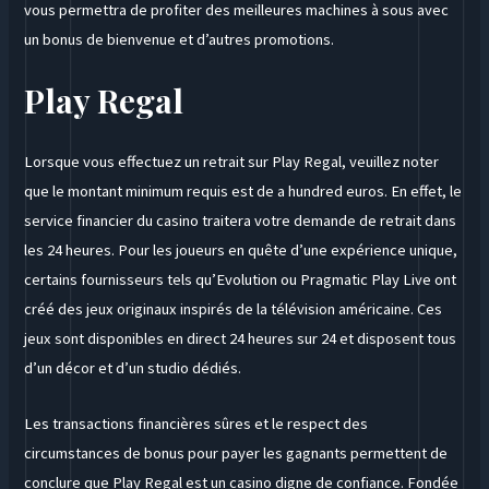
vous permettra de profiter des meilleures machines à sous avec
un bonus de bienvenue et d’autres promotions.
Play Regal
Lorsque vous effectuez un retrait sur Play Regal, veuillez noter
que le montant minimum requis est de a hundred euros. En effet, le
service financier du casino traitera votre demande de retrait dans
les 24 heures. Pour les joueurs en quête d’une expérience unique,
certains fournisseurs tels qu’Evolution ou Pragmatic Play Live ont
créé des jeux originaux inspirés de la télévision américaine. Ces
jeux sont disponibles en direct 24 heures sur 24 et disposent tous
d’un décor et d’un studio dédiés.
Les transactions financières sûres et le respect des
circumstances de bonus pour payer les gagnants permettent de
conclure que Play Regal est un casino digne de confiance. Fondée