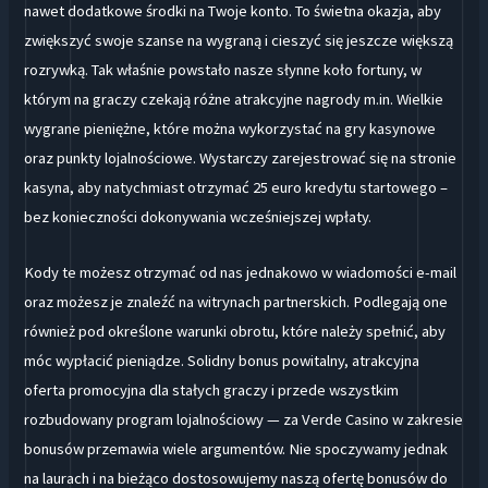
nawet dodatkowe środki na Twoje konto. To świetna okazja, aby
zwiększyć swoje szanse na wygraną i cieszyć się jeszcze większą
rozrywką. Tak właśnie powstało nasze słynne koło fortuny, w
którym na graczy czekają różne atrakcyjne nagrody m.in. Wielkie
wygrane pieniężne, które można wykorzystać na gry kasynowe
oraz punkty lojalnościowe. Wystarczy zarejestrować się na stronie
kasyna, aby natychmiast otrzymać 25 euro kredytu startowego –
bez konieczności dokonywania wcześniejszej wpłaty.
Kody te możesz otrzymać od nas jednakowo w wiadomości e-mail
oraz możesz je znaleźć na witrynach partnerskich. Podlegają one
również pod określone warunki obrotu, które należy spełnić, aby
móc wypłacić pieniądze. Solidny bonus powitalny, atrakcyjna
oferta promocyjna dla stałych graczy i przede wszystkim
rozbudowany program lojalnościowy — za Verde Casino w zakresie
bonusów przemawia wiele argumentów. Nie spoczywamy jednak
na laurach i na bieżąco dostosowujemy naszą ofertę bonusów do