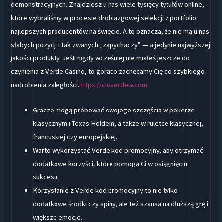
demonstracyjnych. Znajdziesz u nas wiele tysięcy tytułów online,
które wybraliśmy w procesie drobiazgowej selekcji z portfolio
najlepszych producentów na świecie. A to oznacza, że nie ma u nas
słabych pozycji i tak zwanych „zapychaczy” — a jedynie najwyższej
jakości produkty. Jeśli nigdy wcześniej nie miałeś jeszcze do
czynienia z Verde Casino, to gorąco zachęcamy Cię do szybkiego
nadrobienia zaległości.
https://cloverdew.com
Gracze mogą próbować swojego szczęścia w pokerze
klasycznym i Texas Holdem, a także w ruletce klasycznej,
francuskiej czy europejskiej.
Warto wykorzystać Verde kod promocyjny, aby otrzymać
dodatkowe korzyści, które pomogą Ci w osiągnięciu
sukcesu.
Korzystanie z Verde kod promocyjny to nie tylko
dodatkowe środki czy spiny, ale też szansa na dłuższą grę i
większe emocje.