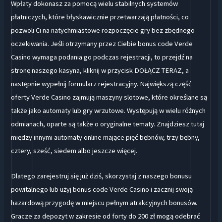
Wpłaty dokonasz za pomocą wielu stabilnych systemów
płatniczych, które błyskawicznie przetwarzają płatności, co
pozwoli Ci na natychmiastowe rozpoczęcie gry bez zbędnego
oczekiwania. Jeśli otrzymany przez Ciebie bonus code Verde
Casino wymaga podania go podczas rejestracji, to przejdź na
stronę naszego kasyna, kliknij w przycisk DOŁĄCZ TERAZ, a
następnie wypełnij formularz rejestracyjny. Największą część
oferty Verde Casino zajmują maszyny slotowe, które określane są
także jako automaty lub gry wrzutowe. Występują w wielu różnych
odmianach, oparte są także o oryginalne tematy. Znajdziesz tutaj
między innymi automaty online mające pięć bębnów, trzy bębny,
cztery, sześć, siedem albo jeszcze więcej.
Dlatego zarejestruj się już dziś, skorzystaj z naszego bonusu
powitalnego lub użyj bonus code Verde Casino i zacznij swoją
hazardową przygodę w miejscu pełnym atrakcyjnych bonusów.
Gracze za depozyt w zakresie od forty do 200 zł mogą odebrać