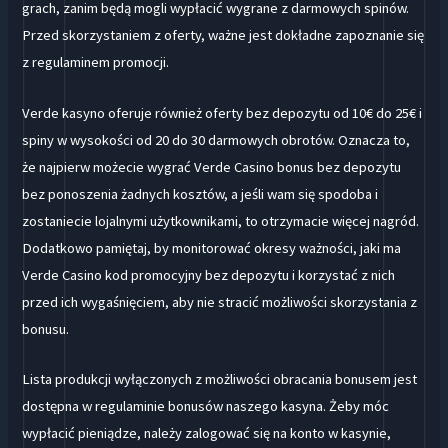
grach, zanim będą mogli wypłacić wygrane z darmowych spinów.
Przed skorzystaniem z oferty, ważne jest dokładne zapoznanie się
z regulaminem promocji.
Verde kasyno oferuje również oferty bez depozytu od 10€ do 25€ i
spiny w wysokości od 20 do 30 darmowych obrotów. Oznacza to,
że najpierw możecie wygrać Verde Casino bonus bez depozytu
bez ponoszenia żadnych kosztów, a jeśli wam się spodoba i
zostaniecie lojalnymi użytkownikami, to otrzymacie więcej nagród.
Dodatkowo pamiętaj, by monitorować okresy ważności, jaki ma
Verde Casino kod promocyjny bez depozytu i korzystać z nich
przed ich wygaśnięciem, aby nie stracić możliwości skorzystania z
bonusu.
Lista produkcji wyłączonych z możliwości obracania bonusem jest
dostępna w regulaminie bonusów naszego kasyna. Żeby móc
wypłacić pieniądze, należy zalogować się na konto w kasynie,