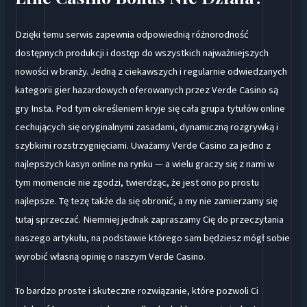
Dzięki temu serwis zapewnia odpowiednią różnorodność
dostępnych produkcji i dostęp do wszystkich najważniejszych
nowości w branży. Jedną z ciekawszych i regularnie odwiedzanych
kategorii gier hazardowych oferowanych przez Verde Casino są
gry Insta. Pod tym określeniem kryje się cała grupa tytułów online
cechujących się oryginalnymi zasadami, dynamiczną rozgrywką i
szybkimi rozstrzygnięciami. Uważamy Verde Casino za jedno z
najlepszych kasyn online na rynku — a wielu graczy się z nami w
tym momencie nie zgodzi, twierdząc, że jest ono po prostu
najlepsze. Tę tezę także da się obronić, a my nie zamierzamy się
tutaj sprzeczać. Niemniej jednak zapraszamy Cię do przeczytania
naszego artykułu, na podstawie którego sam będziesz mógł sobie
wyrobić własną opinię o naszym Verde Casino.
To bardzo proste i skuteczne rozwiązanie, które pozwoli Ci