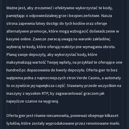
Ważne jest, aby zrozumieć i efektywnie wykorzystać te kody,
pamiętając o odpowiedzialnej grze i bezpieczeństwie. Nasza
strona zapewnia łatwy dostęp do tych kodów oraz oferuje
alternatywne promocje, które mogą wzbogacić doświadczenie w
kasynie online. Zawsze zwracaj uwagę na warunki zakładów;
wybieraj te kody, które oferują realistyczne wymagania obrotu.
Planuj swoje depozyty, aby wykorzystać kody, które
maksymalizują wartość Twojej wpłaty, na przykład te oferujące one
hundred pc dopasowania do kwoty depozytu. Oferta gier to bez
wątpienia jedna z najmocniejszych stron Verde Casino, a automaty
to oczywiście jej największa część. Stawiamy przede wszystkim na
maszyny z wysokim RTP, by zagwarantować graczom jak
najwyższe szanse na wygraną.
Oferta gier jest równie niesamowita, ponieważ obejmuje kilkaset
tytułów, które zostały wyprodukowane przez renomowane marki.