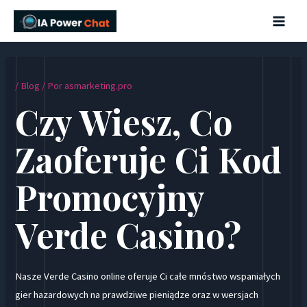
Ir
Navegación
Main
al
de
Men
contenido
entradas
/
Blog
/ Por
asmarketing.pro
Czy Wiesz, Co
Zaoferuje Ci Kod
Promocyjny
Verde Casino?
Nasze Verde Casino online oferuje Ci całe mnóstwo wspaniałych
gier hazardowych na prawdziwe pieniądze oraz w wersjach