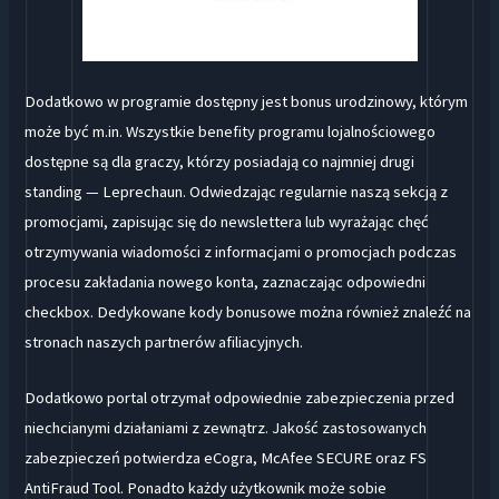
Dodatkowo w programie dostępny jest bonus urodzinowy, którym
może być m.in. Wszystkie benefity programu lojalnościowego
dostępne są dla graczy, którzy posiadają co najmniej drugi
standing — Leprechaun. Odwiedzając regularnie naszą sekcją z
promocjami, zapisując się do newslettera lub wyrażając chęć
otrzymywania wiadomości z informacjami o promocjach podczas
procesu zakładania nowego konta, zaznaczając odpowiedni
checkbox. Dedykowane kody bonusowe można również znaleźć na
stronach naszych partnerów afiliacyjnych.
Dodatkowo portal otrzymał odpowiednie zabezpieczenia przed
niechcianymi działaniami z zewnątrz. Jakość zastosowanych
zabezpieczeń potwierdza eCogra, McAfee SECURE oraz FS
AntiFraud Tool. Ponadto każdy użytkownik może sobie