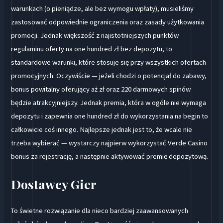
warunkach (o pieniądze, ale bez wymogu wpłaty), musieliśmy
zastosować odpowiednie ograniczenia oraz zasady użytkowania
promocji. Jednak większość z najistotniejszych punktów
regulaminu oferty na one hundred zł bez depozytu, to
standardowe warunki, które stosuje się przy wszystkich ofertach
promocyjnych. Oczywiście — jeżeli chodzi o potencjał do zabawy,
bonus powitalny oferujący aż zł oraz 220 darmowych spinów
będzie atrakcyjniejszy. Jednak premia, która w ogóle nie wymaga
depozytu i zapewnia one hundred zł do wykorzystania na begin to
całkowicie coś innego. Najlepsze jednak jest to, że wcale nie
trzeba wybierać — wystarczy najpierw wykorzystać Verde Casino
bonus za rejestrację, a następnie aktywować premię depozytową.
Dostawcy Gier
To świetne rozwiązanie dla nieco bardziej zaawansowanych