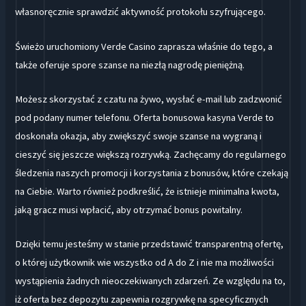
własnoręcznie sprawdzić aktywność protokołu szyfrującego.
Świeżo uruchomiony Verde Casino zaprasza właśnie do tego, a
także oferuje spore szanse na niezłą nagrodę pieniężną.
Możesz skorzystać z czatu na żywo, wysłać e-mail lub zadzwonić
pod podany numer telefonu. Oferta bonusowa kasyna Verde to
doskonała okazja, aby zwiększyć swoje szanse na wygraną i
cieszyć się jeszcze większą rozrywką. Zachęcamy do regularnego
śledzenia naszych promocji i korzystania z bonusów, które czekają
na Ciebie. Warto również podkreślić, że istnieje minimalna kwota,
jaką gracz musi wpłacić, aby otrzymać bonus powitalny.
Dzięki temu jesteśmy w stanie przedstawić transparentną ofertę,
o której użytkownik wie wszystko od A do Z i nie ma możliwości
wystąpienia żadnych nieoczekiwanych zdarzeń. Ze względu na to,
iż oferta bez depozytu zapewnia rozgrywkę na specyficznych