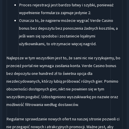
Proces rejestracji jest bardzo łatwy i szybki, ponieważ
wypełnienie formularza zajmuje jedynie 2.
Oznacza to, że najpierw możecie wygrać Verde Casino
bonus bez depozytu bez ponoszenia żadnych kosztów, a
jeśli wam się spodoba i zostaniecie lojalnymi
użytkownikami, to otrzymacie więcej nagród.
Najlepsze w tym wszystkim jest to, że sami nic nie ryzykujemy, bo
przecież portal nie wymaga zasilania konta. Verde Casino bonus
bez depozytu one hundred zł to świetna opcja dla
niezdecydowanych, którzy lubią próbować różnych gier. Pomimo
obszerności dostępnych gier, nikt nie powinien się w tym
wszystkim pogubić. Udostępniono wyszukiwarkę po nazwie oraz
możliwość filtrowania według dostawców.
Regularne sprawdzanie nowych ofert na naszej stronie pozwoli ci
nie przegapić nowych i atrakcyjnych promocji. Ważne jest, aby