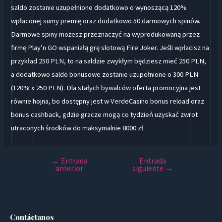
saldo zostanie uzupełnione dodatkowo o wynoszącą 120%
wpłaconej sumy premię oraz dodatkowo 50 darmowych spinów.
Darmowe spiny możesz przeznaczyć na wyprodukowaną przez
firmę Play’n GO wspaniałą grę slotową Fire Joker. Jeśli wpłacisz na
przykład 250 PLN, to na saldzie zwykłym będziesz mieć 250 PLN,
a dodatkowo saldo bonusowe zostanie uzupełnione o 300 PLN
(120% x 250 PLN). Dla stałych bywalców oferta promocyjna jest
równie hojna, bo dostępny jest w VerdeCasino bonus reload oraz
bonus cashback, gdzie gracze mogą co tydzień uzyskać zwrot
utraconych środków do maksymalnie 8000 zł.
←
Entrada
Entrada
anterior
siguiente
→
Contáctanos