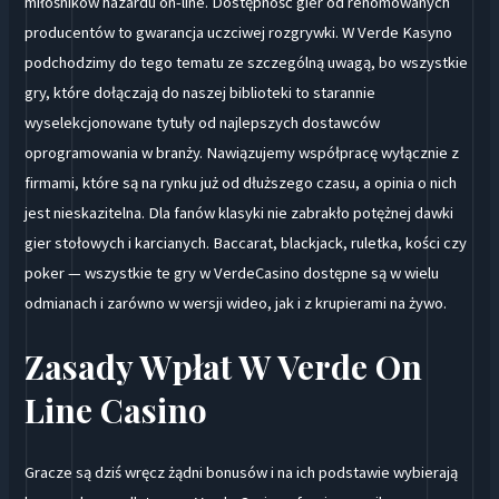
miłośników hazardu on-line. Dostępność gier od renomowanych
producentów to gwarancja uczciwej rozgrywki. W Verde Kasyno
podchodzimy do tego tematu ze szczególną uwagą, bo wszystkie
gry, które dołączają do naszej biblioteki to starannie
wyselekcjonowane tytuły od najlepszych dostawców
oprogramowania w branży. Nawiązujemy współpracę wyłącznie z
firmami, które są na rynku już od dłuższego czasu, a opinia o nich
jest nieskazitelna. Dla fanów klasyki nie zabrakło potężnej dawki
gier stołowych i karcianych. Baccarat, blackjack, ruletka, kości czy
poker — wszystkie te gry w VerdeCasino dostępne są w wielu
odmianach i zarówno w wersji wideo, jak i z krupierami na żywo.
Zasady Wpłat W Verde On
Line Casino
Gracze są dziś wręcz żądni bonusów i na ich podstawie wybierają