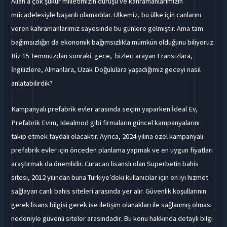
Allah’a çok şükür milletimizin duruşu ve kahramanlarımızın
mücadelesiyle başarılı olamadılar. Ülkemiz, bu ülke için canlarını
veren kahramanlarımız sayesinde bu günlere gelmiştir. Ama tam
bağımsızlığın da ekonomik bağımsızlıkla mümkün olduğunu biliyoruz.
Biz 15 Temmuzdan sonraki gece, bizleri arayan Fransızlara,
İngilizlere, Almanlara, Uzak Doğululara yaşadığımız geceyi nasıl
anlatabilirdik?
Kampanyalı prefabrik evler arasında seçim yaparken İdeal Ev,
Prefabrik Evim, Idealmod gibi firmaların güncel kampanyalarını
takip etmek faydalı olacaktır. Ayrıca, 2024 yılına özel kampanyalı
prefabrik evler için önceden planlama yapmak ve en uygun fiyatları
araştırmak da önemlidir. Curacao lisanslı olan Superbetin bahis
sitesi, 2012 yılından buna Türkiye’deki kullanıcılar için en iyi hizmet
sağlayan canlı bahis siteleri arasında yer alır. Güvenlik koşullarının
gerek lisans bilgisi gerek ise iletişim olanakları ile sağlanmış olması
nedeniyle güvenli siteler arasındadır. Bu konu hakkında detaylı bilgi