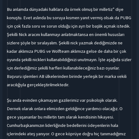
Bu anlamda dünyadaki halklara da örnek olmuş bir milletiz” diye
konuştu. Evet aslında bu soruya kısmen yanıt vermiş olsak da PUBG
için çok fazla soru ve sorun olduğu için ayrı bir başlık açmak istedik.
Şekilli Nick aracını kullanmayı anlatmaktansa en önemli hususları
sizlere şöyle bir sıralayalım. Şekilli nick yazmak dediğimizde ne
kadar aklımıza PUBG ve Wolfteam aklımıza gelse de daha bir çok
oyunda şekilli nickleri kullanabildiğinizi unutmayın. İşte aşağıda sizler
için derlediğimiz şekilli harfleri kullanabileceğiniz bazı oyunlar.
Başvuru işlemleri AB ülkelerinden birinde yerleşik bir marka vekili
aracılığıyla gerçekleştirilmektedir.
Şu anda evinden çıkamayan gazilerimiz var psikolojik olarak.
Dernek olarak onlara elimizden geldiğince yardımcı olacağız. O
gece yaşananlar bu milletin tam olarak kendisinin hikayesi.
Cumhurbaşkanımızın liderliğinde bedellerini ödeyenlerin hala
içlerindeki ateş yanıyor. O gece köprüye doğru hiç tanımadığımız