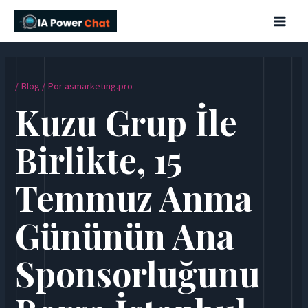
Ir
Navegación
Main
al
de
Men
contenido
entradas
/
Blog
/ Por
asmarketing.pro
Kuzu Grup İle
Birlikte, 15
Temmuz Anma
Gününün Ana
Sponsorluğunu