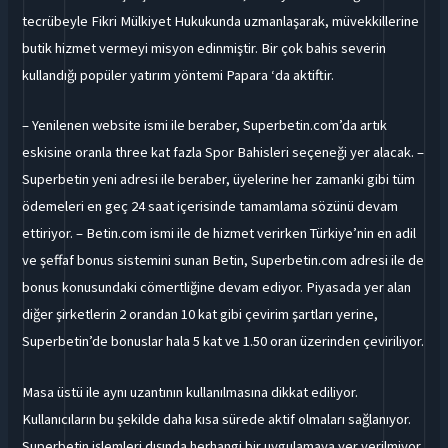
tecrübeyle Fikri Mülkiyet Hukukunda uzmanlaşarak, müvekkillerine
butik hizmet vermeyi misyon edinmiştir. Bir çok bahis severin
kullandığı popüler yatırım yöntemi Papara ‘da aktiftir.
– Yenilenen website ismi ile beraber, Superbetin.com’da artık
eskisine oranla three kat fazla Spor Bahisleri seçeneği yer alacak. –
Superbetin yeni adresi ile beraber, üyelerine her zamanki gibi tüm
ödemeleri en geç 24 saat içerisinde tamamlama sözünü devam
ettiriyor. – Betin.com ismi ile de hizmet verirken Türkiye’nin en adil
ve şeffaf bonus sistemini sunan Betin, Superbetin.com adresi ile de
bonus konusundaki cömertliğine devam ediyor. Piyasada yer alan
diğer şirketlerin 2 orandan 10 kat gibi çevirim şartları yerine,
Superbetin’de bonuslar hala 5 kat ve 1.50 oran üzerinden çeviriliyor.
Masa üstü ile aynı uzantının kullanılmasına dikkat ediliyor.
Kullanıcıların bu şekilde daha kısa sürede aktif olmaları sağlanıyor.
Superbetin işlemleri dışında herhangi bir uygulamaya yer verilmiyor.