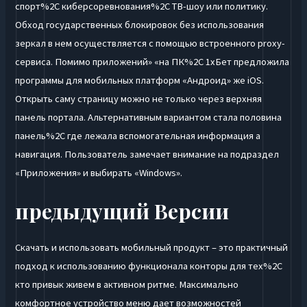
спорт%2C киберсоревнования%2C ТВ-шоу или политику.
Обход государственных блокировок без использования
зеркал в нем осуществляется с помощью встроенного proxy-
сервиса. Помимо приложений» «на ПК%2C 1хБет предложила
программы для мобильных платформ «Андроид» же iOS.
Открыть саму страницу можно не только через верхняя
панель портала. Альтернативным вариантом стала половина
панель%2C где лежала вспомогательная информация а
навигация. Пользователь замечает внимание на подраздел
«Приложения» и выбирать «Windows».
предыдущий Версии
Скачать и использовать мобильный продукт – это практичный
подход к использованию функционала конторы для тех%2C
кто привык живем в активном ритме. Максимально
комфортное устройство меню дает возможностей