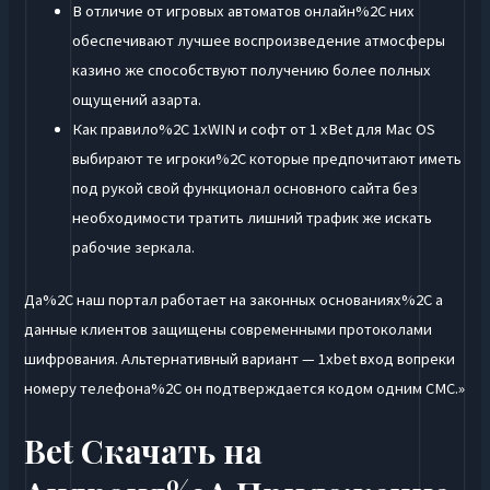
В отличие от игровых автоматов онлайн%2C них
обеспечивают лучшее воспроизведение атмосферы
казино же способствуют получению более полных
ощущений азарта.
Как правило%2C 1xWIN и софт от 1 xBet для Mac OS
выбирают те игроки%2C которые предпочитают иметь
под рукой свой функционал основного сайта без
необходимости тратить лишний трафик же искать
рабочие зеркала.
Да%2C наш портал работает на законных основаниях%2C а
данные клиентов защищены современными протоколами
шифрования. Альтернативный вариант — 1xbet вход вопреки
номеру телефона%2C он подтверждается кодом одним СМС.»
Bet Скачать на