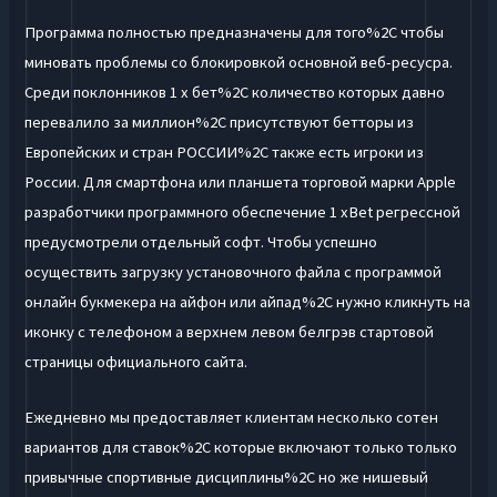
Программа полностью предназначены для того%2C чтобы
миновать проблемы со блокировкой основной веб-ресусра.
Среди поклонников 1 х бет%2C количество которых давно
перевалило за миллион%2C присутствуют бетторы из
Европейских и стран РОССИИ%2C также есть игроки из
России. Для смартфона или планшета торговой марки Apple
разработчики программного обеспечение 1 xBet регрессной
предусмотрели отдельный софт. Чтобы успешно
осуществить загрузку установочного файла с программой
онлайн букмекера на айфон или айпад%2C нужно кликнуть на
иконку с телефоном а верхнем левом белгрэв стартовой
страницы официального сайта.
Ежедневно мы предоставляет клиентам несколько сотен
вариантов для ставок%2C которые включают только только
привычные спортивные дисциплины%2C но же нишевый