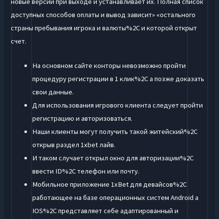
новые версии при выходе и устанавливает их. Полная список
доступных способов оплаты и вывод зависит» «остального
страны пребывания игрока и валюты%2C и которой открыт
счет.
На основном сайте конторы невозможно пройти
процедуру регистрации в 1 клик%2C а позже доказать
свои данные.
Для использования игрового клиента следует пройти
регистрацию и авторизоваться.
Наши клиенты могут получить такой житейский%2C
открыв раздел 1xbet лайв.
И таком случает открыл окно для авторизации%2C
ввести ID%2C телефон или почту.
Мобильное приложение 1xBet для девайсов%2C
работающее на базе операционных систем Android а
IOS%2C представляет себе адаптированный и