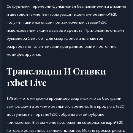
Сотрудники перенесли функционал без изменений а дизайне
и цветовой гамме. Бетторы увидят идентичное меню%2C
получит такие же опции при заключении ставок%2C
использовании акции а выводе средств. Приложение онлайн
букмекера 1 икс бет для смартфонов и планшетов
разработано талантливыми программистами и постоянно
модифицируется.
Трансляции И Ставки
1xbet Live
TVBet — это кипрский провайдер азартных игр со быстрыми
выигрышами а режиме реального времени. Его продукты%2C
доступные на портале%2C собраны в этой рубрике
приложения. В этом меню приложения содержатся пари%2C
которые оставались заключены ранее. Можно просматривать