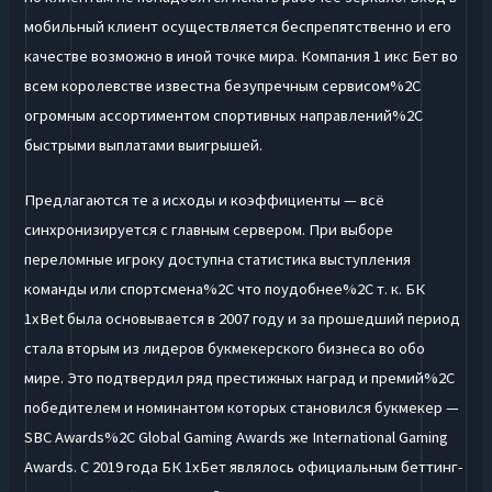
мобильный клиент осуществляется беспрепятственно и его
качестве возможно в иной точке мира. Компания 1 икс Бет во
всем королевстве известна безупречным сервисом%2C
огромным ассортиментом спортивных направлений%2C
быстрыми выплатами выигрышей.
Предлагаются те а исходы и коэффициенты — всё
синхронизируется с главным сервером. При выборе
переломные игроку доступна статистика выступления
команды или спортсмена%2C что поудобнее%2C т. к. БК
1xBet была основывается в 2007 году и за прошедший период
стала вторым из лидеров букмекерского бизнеса во обо
мире. Это подтвердил ряд престижных наград и премий%2C
победителем и номинантом которых становился букмекер —
SBC Awards%2C Global Gaming Awards же International Gaming
Awards. С 2019 года БК 1хБет являлось официальным беттинг-