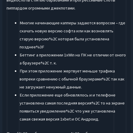
пиппардом огромными джекпотами.
Многие начинающие капперы задаются вопросом – где
скачать новую версию софта или как возновлять
старую версию%2C которая была установлена
позднее%3F
Беттинг а приложении 1xWin на ПК не отличии от оного
а браузере%2C т. к.
При этом приложение жертвует меньше трафика
вопреки сравнению с обычной браузерами%2C так как
не загружает ненужный данные.
Если приложение еще обновлялось и и телефоне
установлена самая последняя версия%2C то на экране
появиться уведомление%2C что уже установлена
самая свежая версия 1xbet и ОС Андроид.