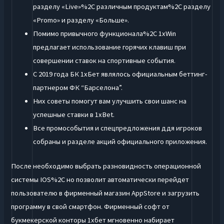
разделу «Live»%2C различным продуктам%2C разделу
«Promo» и разделу «Больше».
Помимо привычного функционала%2C 1xWin
предлагает использование горячих клавиш при
совершении ставок на спортивные события.
С 2019 года БК 1хБет являлось официальным беттинг-
партнером ФК “Барселона”.
Них советы помогут вам улучшить свои шанс на
успешные ставки в 1xBet.
Все промособытия и спецпредложения ддя игроков
собраны и разделе акций официального приложения.
После необходимо выбрать разновидность операционной
системы IOS%2C но позволит автоматически перейдет
пользователю в фирменный магазин AppStore и загрузить
программу в свой смартфон. Фирменный софт от
букмекерской конторы 1хбет мгновенно набирает