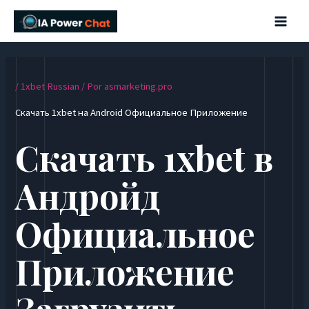
Ir
Navegación
Main
al
de
Men
contenido
entradas
/
1xbet Russian
/ Por
asmarketing.pro
Скачать 1xbet на Android Официальное Приложение
Скачать 1xbet в
Андройд
Официальное
Приложение