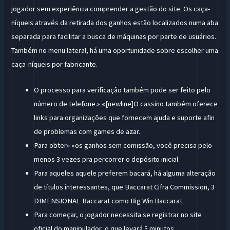
jogador sem experiência comprender a gestão do site. Os caça-
níqueis através da retirada dos ganhos estão localizados numa aba
separada para facilitar a busca de máquinas por parte de usuários.
Também no menu lateral, há uma oportunidade sobre escolher uma
caça-níqueis por fabricante.
O processo para verificação também pode ser feito pelo
número de telefone.» «[newline]O cassino também oferece
links para organizações que fornecem ajuda e suporte afin
de problemas com games de azar.
Para obter» «os ganhos sem comissão, você precisa pelo
menos 3 vezes pra percorrer o depósito inicial.
Para aqueles aquele preferem bacará, há alguma alteração
de títulos interessantes, que Baccarat Cifra Commission, 3
DIMENSIONAL Baccarat como Big Win Baccarat.
Para começar, o jogador necessita se registrar no site
oficial do manipulador, o que levará 5 minutos.