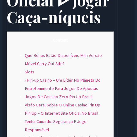
Oficial ᐈ Jogar
Caça-níqueis
Content
Que Bônus Estão Disponíveis Mhh Versão
Móvel Carry Out Site?
Slots
«Pin-up Casino – Um Líder No Planeta Do
Entretenimento Para Jogos De Apostas
Jogos De Cassino Zero Pin Up Brasil
Visão Geral Sobre O Online Casino Pin Up
Pin Up – O Internet Site Oficial No Brasil
Tenha Cuidado: Segurança E Jogo
Responsável