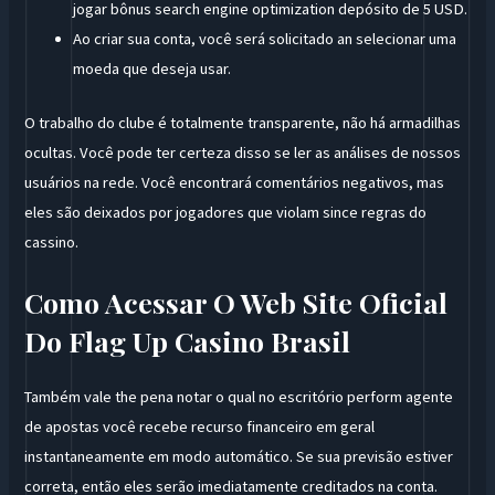
jogar bônus search engine optimization depósito de 5 USD.
Ao criar sua conta, você será solicitado an selecionar uma
moeda que deseja usar.
O trabalho do clube é totalmente transparente, não há armadilhas
ocultas. Você pode ter certeza disso se ler as análises de nossos
usuários na rede. Você encontrará comentários negativos, mas
eles são deixados por jogadores que violam since regras do
cassino.
Como Acessar O Web Site Oficial
Do Flag Up Casino Brasil
Também vale the pena notar o qual no escritório perform agente
de apostas você recebe recurso financeiro em geral
instantaneamente em modo automático. Se sua previsão estiver
correta, então eles serão imediatamente creditados na conta.