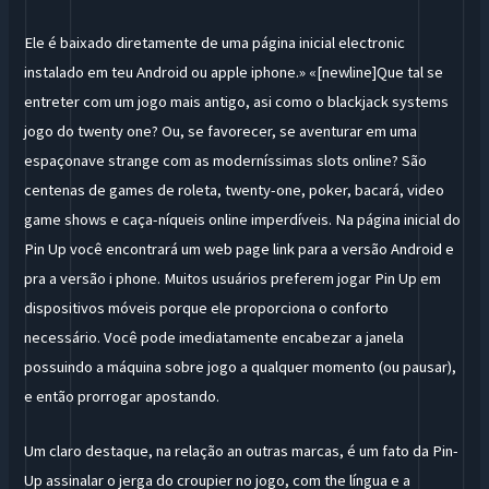
Ele é baixado diretamente de uma página inicial electronic
instalado em teu Android ou apple iphone.» «[newline]Que tal se
entreter com um jogo mais antigo, asi como o blackjack systems
jogo do twenty one? Ou, se favorecer, se aventurar em uma
espaçonave strange com as moderníssimas slots online? São
centenas de games de roleta, twenty-one, poker, bacará, video
game shows e caça-níqueis online imperdíveis. Na página inicial do
Pin Up você encontrará um web page link para a versão Android e
pra a versão i phone. Muitos usuários preferem jogar Pin Up em
dispositivos móveis porque ele proporciona o conforto
necessário. Você pode imediatamente encabezar a janela
possuindo a máquina sobre jogo a qualquer momento (ou pausar),
e então prorrogar apostando.
Um claro destaque, na relação an outras marcas, é um fato da Pin-
Up assinalar o jerga do croupier no jogo, com the língua e a