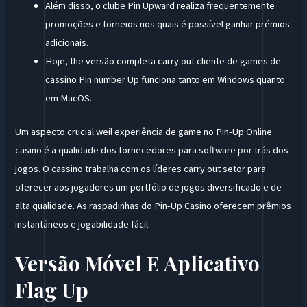
Além disso, o clube Pin Upward realiza frequentemente
promoções e torneios nos quais é possível ganhar prémios
adicionais.
Hoje, the versão completa carry out cliente de games de
cassino Pin number Up funciona tanto em Windows quanto
em MacOS.
Um aspecto crucial weil experiência de game no Pin-Up Online
casino é a qualidade dos fornecedores para software por trás dos
jogos. O cassino trabalha com os líderes carry out setor para
oferecer aos jogadores um portfólio de jogos diversificado e de
alta qualidade. As raspadinhas do Pin-Up Casino oferecem prêmios
instantâneos e jogabilidade fácil.
Versão Móvel E Aplicativo
Flag Up