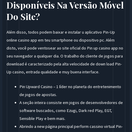
Disponíveis Na Versão Móvel
Do Site?
Além disso, todos podem baixar e instalar u aplicativo Pin-Up
online casino app em teu smartphone ou dispositivo pc. Além
disto, você pode ventosear ao site oficial do Pin up casino app no
seu navegador a qualquer dia. O trabalho do cliente de jogos para
download é caracterizado pela alta velocidade de down load Pin-
Up casino, entrada qualidade e muy buena interface.
Pin Upward Casino – 1 líder no planeta do entretenimento
de jogos de apostas.
A seção inteira consiste em jogos de desenvolvedores de
software buscados, como Ezugi, Dark red Play, EGT,
Sensible Play e bem mais.
Abrindo a new página principal perform cassino virtual Pin-