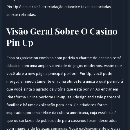
Pin-Up é e nunca há arrecadação criancice taxas associadas
anexar retiradas.
Visão Geral Sobre O Casino
Pin Up
Essa organizacion combina com perizia o charme do cassino retrô
clássico com uma ampla variedade de jogos modernos. Assim que
você abre a new página principal perform Pin-Up, você pode
mergulhar imediatamente em uma atmosfera única o qual permitirá
que você sinta o agrado da vitória que está por vir. Ao entrar em
Plataforma Online perform Pin-up, seu design and style parecerá
familiar e há uma explicação para isso. Os criadores foram
inspirados por uma hélice da cultura americana, cuja essência é
que os cartazes de publicidade para cassinos foram decorados
com imagens de belezas seminuas. Você exclusivamente precisa