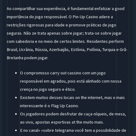
Ao compartilhar sua experiência, é fundamental enfatizar a good
importância do jogo responsável. O Pin-Up Casino adere a
restrições rigorosas para idade e promove práticas de jogo
seguras. Não ze trata apenas sobre jogar; trata-se sobre jogar
com sabedoria e no meio de certos limites. Residentes perform
Brasil, Ucrânia, Rússia, Azerbaijão, Estônia, Polônia, Turquia e Grã-
Bretanha podem jogar.
O compromisso carry out cassino com um jogo
responsável em agradou, pois está alinhado com nossa
crença no jogo seguro e ético.
Existem muitos desses locais on the internet, mas o mais
interessante é o Flag Up Casino.
Os jogadores podem desfrutar de caça-níqueis, de mesa,
ao vivo, apostas esportivas at the muito mais.
E no canal» «sobre telegrama você tem a possibilidade de