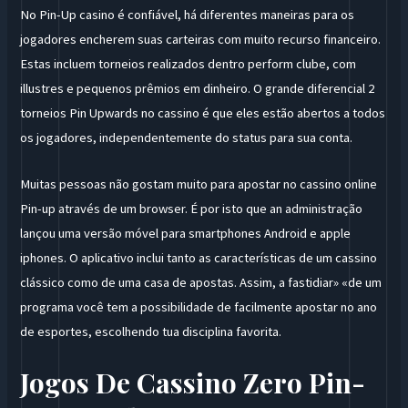
No Pin-Up casino é confiável, há diferentes maneiras para os
jogadores encherem suas carteiras com muito recurso financeiro.
Estas incluem torneios realizados dentro perform clube, com
illustres e pequenos prêmios em dinheiro. O grande diferencial 2
torneios Pin Upwards no cassino é que eles estão abertos a todos
os jogadores, independentemente do status para sua conta.
Muitas pessoas não gostam muito para apostar no cassino online
Pin-up através de um browser. É por isto que an administração
lançou uma versão móvel para smartphones Android e apple
iphones. O aplicativo inclui tanto as características de um cassino
clássico como de uma casa de apostas. Assim, a fastidiar» «de um
programa você tem a possibilidade de facilmente apostar no ano
de esportes, escolhendo tua disciplina favorita.
Jogos De Cassino Zero Pin-