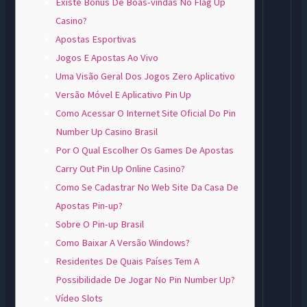
Existe Bônus De Boas-vindas No Flag Up
Casino?
Apostas Esportivas
Jogos E Apostas Ao Vivo
Uma Visão Geral Dos Jogos Zero Aplicativo
Versão Móvel E Aplicativo Pin Up
Como Acessar O Internet Site Oficial Do Pin
Number Up Casino Brasil
Por O Qual Escolher Os Games De Apostas
Carry Out Pin Up Online Casino?
Como Se Cadastrar No Web Site Da Casa De
Apostas Pin-up?
Sobre O Pin-up Brasil
Como Baixar A Versão Windows?
Residentes De Quais Países Tem A
Possibilidade De Jogar No Pin Number Up?
Vídeo Slots