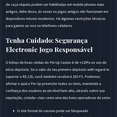
de caça-níqueis podem ser habilitadas em mobile phones mais
antigos. Além disso, às vezes os jogos antigos não funcionam em
dispositivos móveis modernos. Há algumas restrições técnicas
para games ao vivo na telefones celulares.
Tenha Cuidado: Segurança
Electronic Jogo Responsável
O bônus de boas-vindas do Pin Up Casino é de +120% no seu de
início depósito. Se o valor do teu primeiro depósito with regard to
superior a R$ 125, você também receberá 250 FS. Podemos
afirmar o qual a Pin-Up preenche todos os itens, mantendo a
confiança dos usuários an um nível bem alto, através sobre sua
reputação, cotada» «tais como uma das bons operadoras do setor.
O site formal do cassino pode ser bloqueado