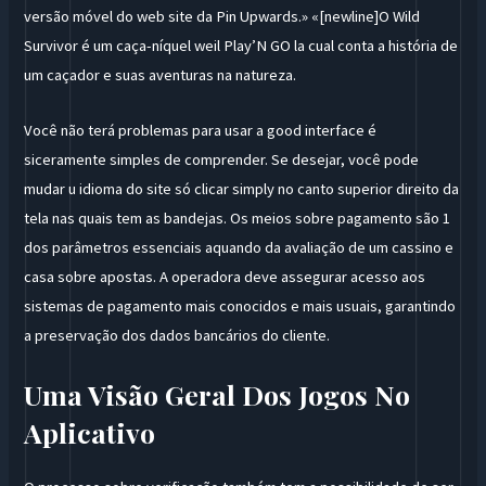
versão móvel do web site da Pin Upwards.» «[newline]O Wild
Survivor é um caça-níquel weil Play’N GO la cual conta a história de
um caçador e suas aventuras na natureza.
Você não terá problemas para usar a good interface é
siceramente simples de comprender. Se desejar, você pode
mudar u idioma do site só clicar simply no canto superior direito da
tela nas quais tem as bandejas. Os meios sobre pagamento são 1
dos parâmetros essenciais aquando da avaliação de um cassino e
casa sobre apostas. A operadora deve assegurar acesso aos
sistemas de pagamento mais conocidos e mais usuais, garantindo
a preservação dos dados bancários do cliente.
Uma Visão Geral Dos Jogos No
Aplicativo