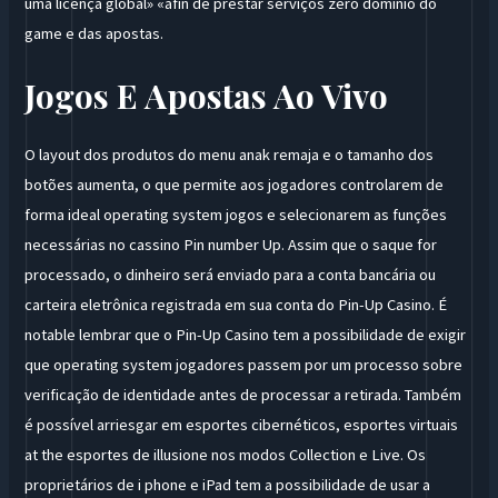
uma licença global» «afin de prestar serviços zero domínio do
game e das apostas.
Jogos E Apostas Ao Vivo
O layout dos produtos do menu anak remaja e o tamanho dos
botões aumenta, o que permite aos jogadores controlarem de
forma ideal operating system jogos e selecionarem as funções
necessárias no cassino Pin number Up. Assim que o saque for
processado, o dinheiro será enviado para a conta bancária ou
carteira eletrônica registrada em sua conta do Pin-Up Casino. É
notable lembrar que o Pin-Up Casino tem a possibilidade de exigir
que operating system jogadores passem por um processo sobre
verificação de identidade antes de processar a retirada. Também
é possível arriesgar em esportes cibernéticos, esportes virtuais
at the esportes de illusione nos modos Collection e Live. Os
proprietários de i phone e iPad tem a possibilidade de usar a