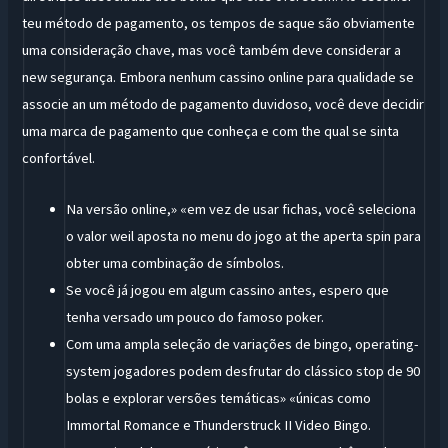
teu método de pagamento, os tempos de saque são obviamente
uma consideração chave, mas você também deve considerar a
new segurança. Embora nenhum cassino online para qualidade se
associe an um método de pagamento duvidoso, você deve decidir
uma marca de pagamento que conheça e com the qual se sinta
confortável.
Na versão online,» «em vez de usar fichas, você seleciona
o valor weil aposta no menu do jogo at the aperta spin para
obter uma combinação de símbolos.
Se você já jogou em algum cassino antes, espero que
tenha versado um pouco do famoso poker.
Com uma ampla seleção de variações de bingo, operating-
system jogadores podem desfrutar do clássico stop de 90
bolas e explorar versões temáticas» «únicas como
Immortal Romance e Thunderstruck II Video Bingo.