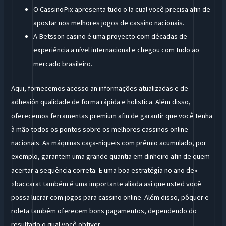
O CassinoPix apresenta tudo o la cual você precisa afin de
apostar nos melhores jogos de cassino nacionais.
A Betsson casino é uma proyecto com décadas de
experiência a nível internacional e chegou com tudo ao
mercado brasileiro.
Aqui, fornecemos acesso an informações atualizadas e de
adhesión qualidade de forma rápida e holistica. Além disso,
oferecemos ferramentas premium afin de garantir que você tenha
à mão todos os pontos sobre os melhores cassinos online
nacionais. As máquinas caça-níqueis com prêmio acumulado, por
exemplo, garantem uma grande quantia em dinheiro afin de quem
acertar a sequência correta. E uma boa estratégia no ano de»
«baccarat também é uma importante aliada así que usted você
possa lucrar com jogos para cassino online. Além disso, pôquer e
roleta também oferecem bons pagamentos, dependendo do
resultado o qual você obtiver.