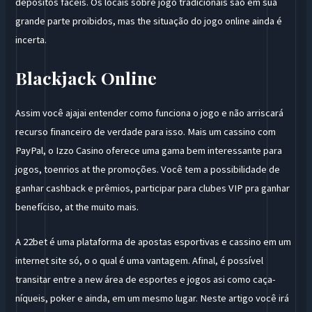
depósitos fáceis. Os locais sobre jogo tradicionais são em sua
grande parte proibidos, mas the situação do jogo online ainda é
incerta.
Blackjack Online
Assim você ajajai entender como funciona o jogo e não arriscará
recurso financeiro de verdade para isso. Mais um cassino com
PayPal, o Izzo Casino oferece uma gama bem interessante para
jogos, toenrios at the promoções. Você tem a possibilidade de
ganhar cashback e prêmios, participar para clubes VIP pra ganhar
benefíciso, at the muito mais.
A 22bet é uma plataforma de apostas esportivas e cassino em um
internet site só, o o qual é uma vantagem. Afinal, é possível
transitar entre a new área de esportes e jogos asi como caça-
níqueis, poker e ainda, em um mesmo lugar. Neste artigo você irá