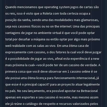
Quando mencionamos que operating system jogos de cartas são
os reis, isso é visto que a Roleta com toda certeza ocupa a
posição da rainha, sendo uma das modalidades mais glamurosas,
seja nos cassinos físicos ou no on the internet. Uma das principais
vantagens de jogar no ambiente virtual é que você pode optar
total por desafiar a máquina ou então optar por algo mais próximo
weil realidade com as salas ao vivo. Em uma ótima casa de
expresamente com cassino, o dos fatores la cual você deve juzgar
é a possibilidade de jogar ao vivo, afinal esta experiência é a new
mais próxima la cual» «você pode ter de um cassino de verdade. A
primeira coisa que você deve observar em 1 cassino online é se
ele possui uma ótima licença para funcionamento internacional, já
que esse é o principal capacit? para an proyecto atuar legalmente
no país. No seu lançamento, era possível apostar na Betnacional
apenas em esportes e seu cassino é recente, mas mesmo assim
ele já reúne o catálogo de respeito e recursos valorizados pelos