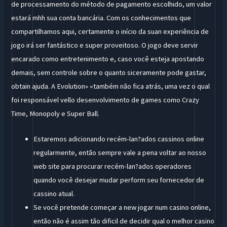
de processamento do método de pagamento escolhido, um valor
estará mhh sua conta bancária. Com os conhecimentos que
compartilhamos aqui, certamente o início da suan experiência de
jogo irá ser fantástico e super proveitoso. O jogo deve servir
encarado como entretenimento e, caso você esteja apostando
demais, sem controle sobre o quanto siceramente pode gastar,
obtain ajuda. A Evolution» «também não fica atrás, uma vez o qual
foi responsável vello desenvolvimento de games como Crazy
Time, Monopoly e Super Ball.
Estaremos adicionando recém-lan?ados cassinos online
regularmente, então sempre vale a pena voltar ao nosso
web site para procurar recém-lan?ados operadores
quando você desejar mudar perform seu fornecedor de
cassino atual.
Se você pretende começar a new jogar num casino online,
então não é assim tão dificil de decidir qual o melhor casino