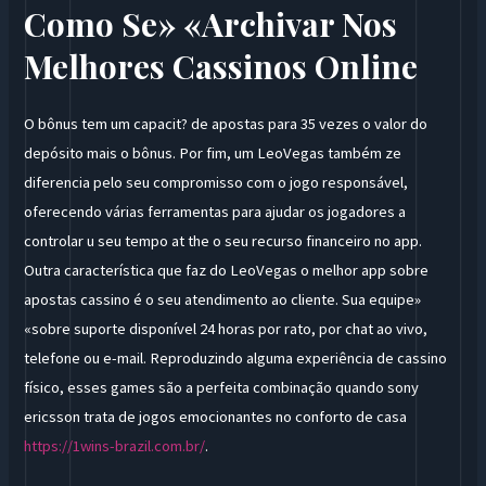
Como Se» «Archivar Nos
Melhores Cassinos Online
O bônus tem um capacit? de apostas para 35 vezes o valor do
depósito mais o bônus. Por fim, um LeoVegas também ze
diferencia pelo seu compromisso com o jogo responsável,
oferecendo várias ferramentas para ajudar os jogadores a
controlar u seu tempo at the o seu recurso financeiro no app.
Outra característica que faz do LeoVegas o melhor app sobre
apostas cassino é o seu atendimento ao cliente. Sua equipe»
«sobre suporte disponível 24 horas por rato, por chat ao vivo,
telefone ou e-mail. Reproduzindo alguma experiência de cassino
físico, esses games são a perfeita combinação quando sony
ericsson trata de jogos emocionantes no conforto de casa
https://1wins-brazil.com.br/
.