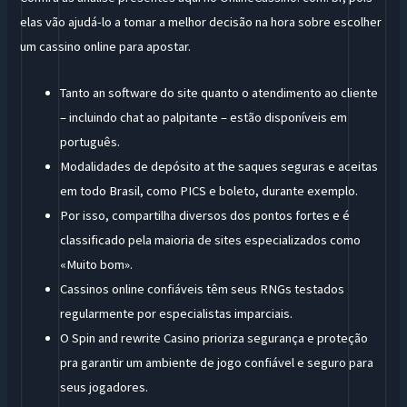
elas vão ajudá-lo a tomar a melhor decisão na hora sobre escolher
um cassino online para apostar.
Tanto an software do site quanto o atendimento ao cliente
– incluindo chat ao palpitante – estão disponíveis em
português.
Modalidades de depósito at the saques seguras e aceitas
em todo Brasil, como PICS e boleto, durante exemplo.
Por isso, compartilha diversos dos pontos fortes e é
classificado pela maioria de sites especializados como
«Muito bom».
Cassinos online confiáveis têm seus RNGs testados
regularmente por especialistas imparciais.
O Spin and rewrite Casino prioriza segurança e proteção
pra garantir um ambiente de jogo confiável e seguro para
seus jogadores.