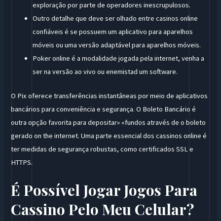
exploração por parte de operadores inescrupulosos.
Outro detalhe que deve ser olhado entre casinos online
confiáveis é se possuem um aplicativo para aparelhos
móveis ou uma versão adaptável para aparelhos móveis.
Poker online é a modalidade jogada pela internet, venha a
ser na versão ao vivo ou enemistad um software.
O Pix oferece transferências instantâneas por meio de aplicativos
bancários para conveniência e segurança. O Boleto Bancário é
outra opção favorita para depositar» «fundos através de o boleto
gerado on the internet. Uma parte essencial dos cassinos online é
ter medidas de segurança robustas, como certificados SSL e
HTTPS.
É Possível Jogar Jogos Para
Cassino Pelo Meu Celular?