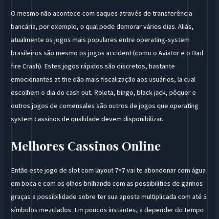
O mesmo não acontece com saques através de transferência
bancária, por exemplo, o qual pode demorar vários dias. Aliás,
atualmente os jogos mais populares entre operating-system
brasileiros são mesmo os jogos accident (como o Aviator e o Bad
fire Crash). Estes jogos rápidos são discretos, bastante
emocionantes at the dão mais fiscalização aos usuários, la cual
escolhem o dia do cash out. Roleta, bingo, black jack, pôquer e
outros jogos de comensales são outros de jogos que operating
system cassinos de qualidade devem disponibilizar.
Melhores Cassinos Online
Então este jogo de slot com layout 7×7 vai te abondonar com água
em boca e com os olhos brilhando com as possibilities de ganhos
graças a possibilidade sobre ter sua aposta multiplicada com até 5
símbolos mezclados. Em poucos instantes, a depender do tempo