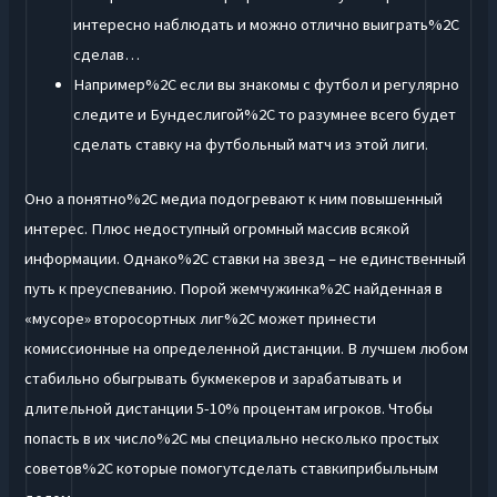
интересно наблюдать и можно отлично выиграть%2C
сделав…
Например%2C если вы знакомы с футбол и регулярно
следите и Бундеслигой%2C то разумнее всего будет
сделать ставку на футбольный матч из этой лиги.
Оно а понятно%2C медиа подогревают к ним повышенный
интерес. Плюс недоступный огромный массив всякой
информации. Однако%2C ставки на звезд – не единственный
путь к преуспеванию. Порой жемчужинка%2C найденная в
«мусоре» второсортных лиг%2C может принести
комиссионные на определенной дистанции. В лучшем любом
стабильно обыгрывать букмекеров и зарабатывать и
длительной дистанции 5-10% процентам игроков. Чтобы
попасть в их число%2C мы специально несколько простых
советов%2C которые помогутсделать ставкиприбыльным