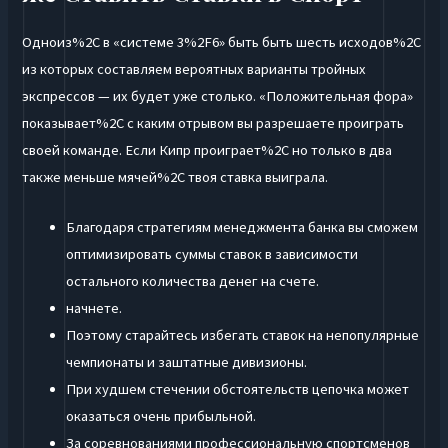
Одноиз%2C в «системе 3%2F6» быть быть шесть исходов%2C
из которых составляем вероятных варианты тройных
экспрессов — их будет уже столько. «Положительная фора»
показывает%2C с каким отрывом вы разрешаете проиграть
своей команде. Если Кипр проиграет%2C но только в два
также меньше мячей%2C твоя ставка выиграла.
Благодаря стратегиям менеджмента банка вы сможем
оптимизировать суммы ставок в зависимости
остального количества денег на счете.
начнете.
Поэтому старайтесь избегать ставок на непопулярные
чемпионаты и заштатные дивизионы.
При худшем стечении обстоятельств цепочка может
оказаться очень прибыльной.
За соревнованиями профессиональную спортсменов