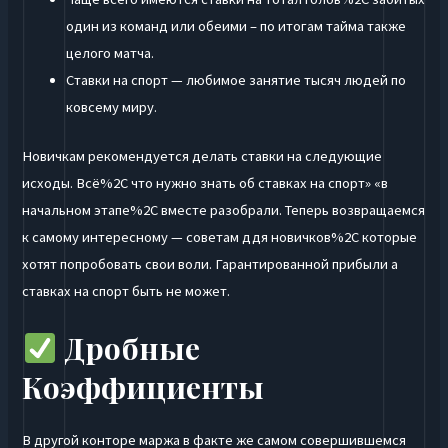
один из команд или обеими – по итогам тайма также
целого матча.
Ставки на спорт — любимое занятие тысяч людей по
ковсему миру.
Новичкам рекомендуется делать ставки на следующие
исходы. Всё%2C что нужно знать об ставках на спорт» «в
начальном этапе%2C вместе разобрали. Теперь возвращаемся
к самому интересному — советам ддя новичков%2C которые
хотят попробовать свои воли. Гарантированной прибыли а
ставках на спорт быть не может.
Дробные
Коэффициенты
В другой конторе маржа в факте же самом совершившемся