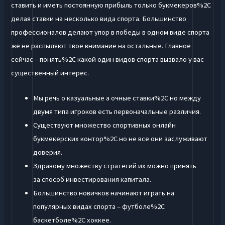
ставить и иметь постоянную прибыль только букмекеров%2C
делая ставки на несколько вида спорта. Большинство
профессионалов делают упор в победы в одном виде спорта
же не распыляют твое внимание на остальные. Главное
сейчас – понять%2C какой один видов спорта вызвало у вас
существенный интерес.
Мы речь о казуальные а очные ставки%2C но между
двумя типа игроков есть первоначальные различия.
Существуют множество спортивных онлайн
букмекерских контор%2C но не все они заслуживают
доверия.
Здравому множеству стратегий их можно принять
за способ инвестирования капитала.
Большинство новичков начинают играть на
популярных видах спорта – футболе%2C
баскетболе%2C хоккее.