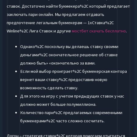
ставок. Достаточно найти букмекера%2C который предлагает
заключать пари онлайн. Мы предлагаем отдавать
предпочтение легальным букмекерам — 1хСтавка%2C
Winline%2C Лига Ставок и другие
мостбет скачать бесплатно
.
Однако%2C поскольку вы делаешь ставку своими
деньгами%2C окончательное решение об ставке
должно быть» «окончательно за вами.
Если мой выбор проиграет%2C букмекерская контора
вернет ваши ставку%2C предоставив новую
возможность сделать ставку.
Для этого на игру с учетом предыдущих ставок у нас
должно может больше полумиллиона.
Количество пари%2C предлагаемых современными
букмекерами%2C часто сложно сосчитать.
Догон – стратегия ставок%2C которая помогаем отыграться