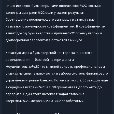
число исходов. Букмекеры сами определяют%2C сколько
денег мы выиграем%2C если угадаем результат.
Соотношение последующего выигрыша и ставки а раз
называют букмекерским коэффициентом. В коэффициентах
зашит доход букмекерства и причина%2C почему игроки в
долгосрочной перспективе остаются в минусе.
Зачастую игра а букмекерской конторе закончится с
разочарования — быстрой потери деньги.
Неудивительно%2C что главной секреты профессионалов а
ставках на спорт заключаются в выбора системы финансового
управления игровым банком. Потому и густо 2. 50 заходит еще
в середине встречи%2C а 1. 20 приказывает долго жить до
перерыва. Один этого вытекает задал ставок на
«верняки»%2C «верочки»%2C «железобетоны».