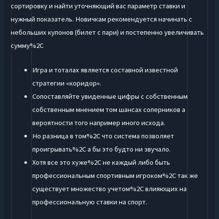
сортировку и найти уточняющий вас параметр ставки и
нужный показатель. Новичкам рекомендуется начинать с
небольших купонов (билет с пари) и постепенно увеличивать
сумму%2C
Игра и тоталах является составной известной
стратегии «коридор».
Сопоставляйте увиденные цифры с собственным
собственным мнением том шансах соперников а
вероятности того например иного исхода.
Но разница в том%2C что система позволяет
проигрывать%2C а бы это будто ни звучало.
Хотя все это хуже%2C не каждый либо быть
профессиональным спортивным игроком%2C так же
существует множество учетом%2C влияющих на
профессиональную ставки на спорт.