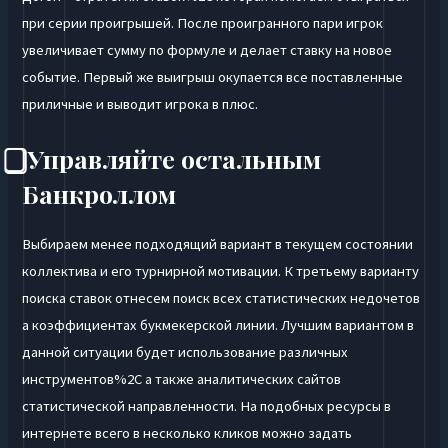
при серии проигрышей. После проигранного пари игрок
увеличивает сумму по формуле и делает ставку на новое
событие. Первый же выигрыш окупается все поставленные
приличные и выводит игрока в плюс.
⃣ Управляйте остальным
Банкроллом
Выбираем менее подходящий вариант в текущем состоянии
коллектива и его турнирной мотивации. К третьему варианту
поиска ставок отнесем поиск всех статистических недочетов
а коэффициентах букмекерской линии. Лучшим вариантом в
данной ситуации будет использование различных
инструментов%2C а также аналитических сайтов
статистической направленности. На подобных ресурсы в
интернете всего в несколько кликов можно задать