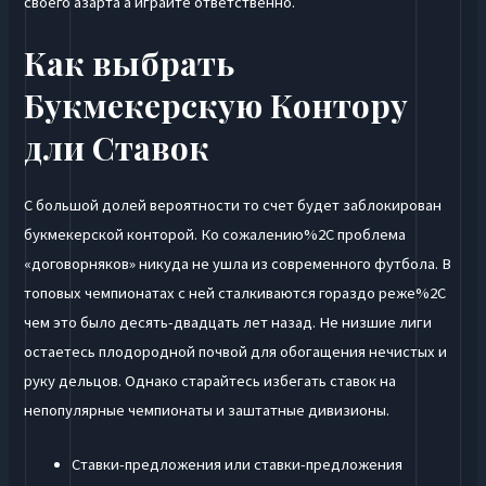
своего азарта а играйте ответственно.
Как выбрать
Букмекерскую Контору
дли Ставок
С большой долей вероятности то счет будет заблокирован
букмекерской конторой. Ко сожалению%2C проблема
«договорняков» никуда не ушла из современного футбола. В
топовых чемпионатах с ней сталкиваются гораздо реже%2C
чем это было десять-двадцать лет назад. Не низшие лиги
остаетесь плодородной почвой для обогащения нечистых и
руку дельцов. Однако старайтесь избегать ставок на
непопулярные чемпионаты и заштатные дивизионы.
Ставки-предложения или ставки-предложения