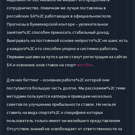
сотрудничество. Новичкам же лучше поставлены в
российских БК%2C работающих в официальном поле.
Прогнозы в букмекерской конторе – увлекательное
занятие%2C способен приносить стабильный доход.
Выигрывать на постоянной основе непросто%2C не шанс есть
у каждого%2C кто способен упорно и системно работать.
Первыми шагами на пути к цели станут регистрация на сайтах
БК и освоение азов ставок на спорт
мостбет
.
Для них беттинг – основная работе%2C которой они
поступаются большую часть долгое. Мы расскажем%2C теми
методами пользуются капперы и приведем несколько
советов по улучшению прибыльности ставок. Не нельзя
ставить на вида спорта%2C о специфике которых
пользователь только имеет ни малейшего представления.
Отсутствие знаний не освобождает от ответственности за