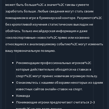
может быть больше%2C а значит%2C там вы сумеете
заработать больше. Любые сведения могут стать своим
помощником в игре в букмекерской конторе. Разумеется%2C
без кропотливой изучения статистических выкладок не
обойтись. Только инсайдерская информация и даже
«околоспортивные» новости%2C прямо или косвенно
относящиеся к анализируемому событию%2C могут изменить
вашу первоначальную позицию.
Рекомендации профессиональных игроков%2C
которые действительно обходятся на ставках в
спорт%2C могут принес новичкам огромную пользу.
Ознакомьтесь с нашими обзорами некоторых из одним
известных сайтов онлайн-ставок на спорт.
Команда
Понимающие игроки предпочитают считаться 2–3
пари%2C но это дело личное.