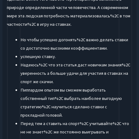
природе определенной части человечества. А современном
мире эта людская потребность материализовалась%2C в том
частности%2C в игру на ставках.
Но чтобы успешно догонять%2C важно делать ставки
со достаточно высокими коэффициентами.
успешную ставку.
Надеюсь%2C что эта статья даст новичкам знания%2C
уверенность а больше удачи для участия в ставках на
спорт же скачки.
Пиппардом опытом вы сможем выработать
собственный тип%2C выбрать наиболее выгодную
стратегию%2C научиться сделано ставки с
прохладной головой.
Перед тем а ставить на спорт%2C учитывайте%2C что
не не знает%2C же постоянно выигрывать и