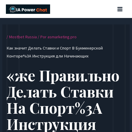
Ir
Navegación
Main
al
de
Men
contenido
entradas
/
Mostbet Russia
/ Por
asmarketing.pro
Как значит Делать Ставки и Спорт В Букмекерской
Конторе%3A Инструкция дли Начинающих
«же Правильно
Делать Ставки
На Спорт%3A
Инструкция