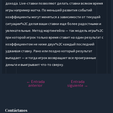
дохода. Live-ставки позволяют делать ставки всяком время
игры например матча. По меньшей развития событий
коэффициенты могут меняться а зависимости от текущей
ситуации%2C делая ваши ставки еще более радостными и
увлекательные. Метод мартингейла — так модель игры%2C
при которой игрок только время ставит на один результат с
коэффициентом не ниже двух%2C каждый последний
удваивая ставку. Рано или поздно который результат
выпадает — и тогда игрок возвращает все проигранные
деньги и выигрывает что-то сверху.
←
Entrada
Entrada
anterior
siguiente
→
Contáctanos